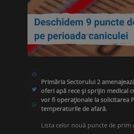
Prim
ă
ri
a
Sectorului 2 amenajează
oferi apă rece şi sprijin medical 
vor fi operaţionale la solicitarea P
temperaturile de afară.
Lista celor nouă puncte de prim a