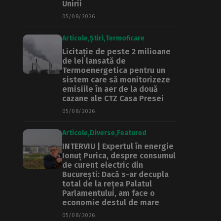
Unirii
05/08/2026
Articole
Știri
Termoficare
Licitație de peste 2 milioane
de lei lansată de
Termoenergetica pentru un
sistem care să monitorizeze
emisiile în aer de la două
cazane ale CTZ Casa Presei
05/08/2026
Articole
Diverse
Featured
INTERVIU | Expertul în energie
Ionuț Purica, despre consumul
de curent electric din
București: Dacă s-ar decupla
total de la rețea Palatul
Parlamentului, am face o
economie destul de mare
05/08/2026