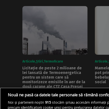
Articole
Știri
Termoficare
Articole
Licitație de peste 2 milioane de
Mamele 
lei lansată de Termoenergetica
pot pri
pentru un sistem care să
bebeluș
monitorizeze emisiile în aer de la
social
două cazane ale CTZ Casa Presei
Primări
Compania Municipală
Nouă ne pasă ca datele tale personale să rămână confi
vulnera
Termoenergetica București a
tichet so
Noi și partenerii noștri
915
stocăm și/sau accesăm informații pe
lansat o licitație publică pentru
precum identificatorii cookie unici pentru prelucrarea datelor c