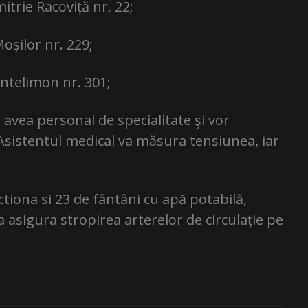
itrie Racoviță nr. 22;
oșilor nr. 229;
antelimon nr. 301;
avea personal de specialitate şi vor
 Asistentul medical va măsura tensiunea, iar
tiona si 23 de fântâni cu apă potabilă,
a asigura stropirea arterelor de circulație pe