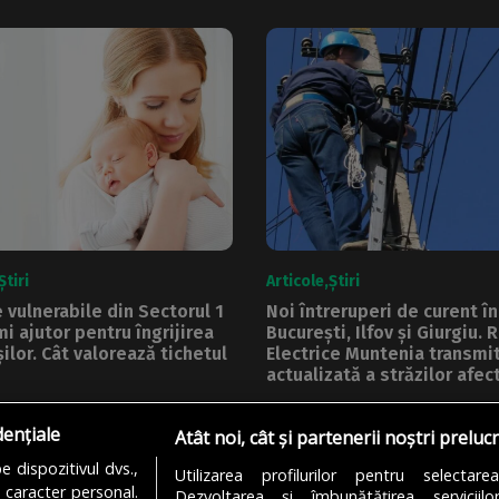
Știri
Articole
Știri
vulnerabile din Sectorul 1
Noi întreruperi de curent în
mi ajutor pentru îngrijirea
București, Ilfov și Giurgiu. 
ilor. Cât valorează tichetul
Electrice Muntenia transmit
actualizată a străzilor afec
a Sectorului 1 ajută mamele
Compania ce se ocupă de
dențiale
bile. Acestea pot primi un
distribuirea energiei electri
Atât noi, cât și partenerii noștri preluc
cial...
utilizatorii din București,...
 dispozitivul dvs.,
Utilizarea profilurilor pentru selectare
u caracter personal.
Dezvoltarea și îmbunătățirea serviciil