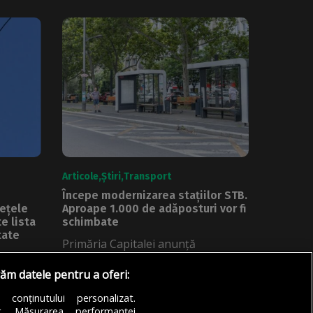
Articole
Știri
Transport
Începe modernizarea stațiilor STB.
Rețele
Aproape 1.000 de adăposturi vor fi
e lista
schimbate
tate
Primăria Capitalei anunță
începerea programului de
ce către
răm datele pentru a oferi:
modernizare a stațiilor STB, după
ce...
a conținutului personalizat.
DE
ANDREEA STĂNĂRÎNGĂ
05/08/2026
or. Măsurarea performanței