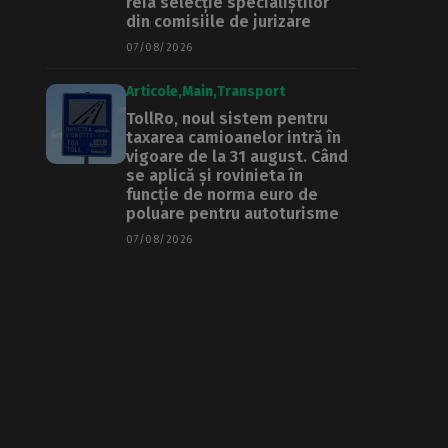
reia selecție specialiștilor
din comisiile de jurizare
07/08/2026
Articole
Main
Transport
TollRo, noul sistem pentru
taxarea camioanelor intră în
vigoare de la 31 august. Când
se aplică și rovinieta în
funcție de norma euro de
poluare pentru autoturisme
07/08/2026