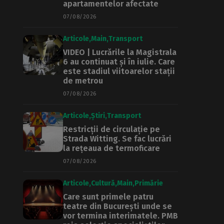
apartamentelor afectate
07/08/2026
Articole
Main
Transport
VIDEO | Lucrările la Magistrala
6 au continuat și în iulie. Care
este stadiul viitoarelor stații
de metrou
07/08/2026
Articole
Știri
Transport
Restricții de circulație pe
Strada Witting. Se fac lucrări
la rețeaua de termoficare
07/08/2026
Articole
Cultură
Main
Primărie
Care sunt primele patru
teatre din București unde se
vor termina interimatele. PMB