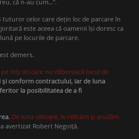
 greu, că n-au cum…”.
tuturor celor care dețin loc de parcare în
joritară este aceea că oamenii își doresc ca
lună pe locurile de parcare.
cest demers.
 toți cei care nu eliberează locul de
i conform contractului, iar de luna
eritor la posibilitatea de a fi
rea.
De luna viitoare, le ridicăm și anulăm
, a avertizat Robert Negoiță.