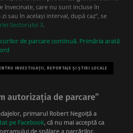
 învecinate, care nu sunt incluse în
i sau în același interval, după caz”, se
iei Sectorului 3
.
ocurilor de parcare continuă. Primăria arată
cord
NTRU INVESTIGAȚII, REPORTAJE ȘI ȘTIRI LOCALE
m autorizația de parcare”
dajelor, primarul Robert Negoiță a
stat pe Facebook
, că nu mai acceptă ca
ogramului de spălare a parcărilor.