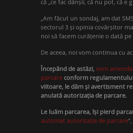
că „ce fac dânșii, că nu pot, că e
„Am făcut un sondaj, am dat SMS 
sectorul 3 și opinia covârșitor ma
noi să facem curățenie o dată pe 
De aceea, noi vom continua cu a
Începând de astăzi,
vom amenda pe
parcare
conform regulamentului ș
viitoare, le dăm și avertisment ref
anulată autorizația de parcare.
Le luăm parcarea, își pierd parca
automat autorizația de parcare
”