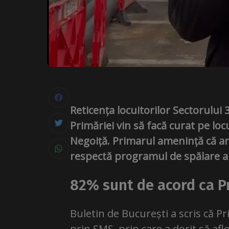
Reticența locuitorilor Sectorului
Primăriei vin să facă curat pe loc
Negoiță. Primarul amenință că an
respectă programul de spălare a 
82% sunt de acord ca Pr
Buletin de București a scris că P
prin SMS, prin care a dorit să af