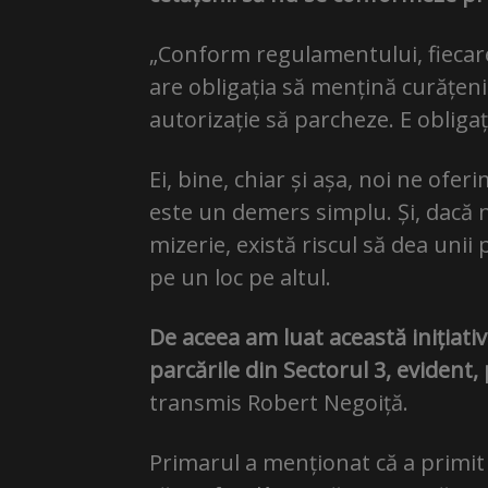
„Conform regulamentului, fiecar
are obligația să mențină curățenie
autorizație să parcheze. E obliga
Ei, bine, chiar și așa, noi ne of
este un demers simplu. Și, dacă 
mizerie, există riscul să dea unii 
pe un loc pe altul.
De aceea am luat această inițiati
parcările din Sectorul 3, evident
transmis Robert Negoiță.
Primarul a menționat că a primit 