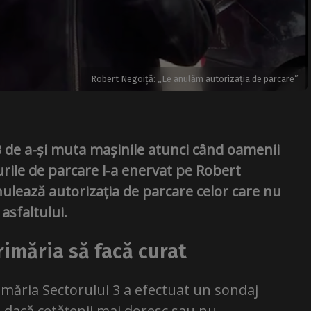
Robert Negoiță: „Le anulăm autorizația de parcare”
 3 de a-și muta mașinile atunci când oamenii
urile de parcare l-a enervat pe Robert
ulează autorizația de parcare celor care nu
asfaltului.
imăria să facă curat
rimăria Sectorului 3 a efectuat un sondaj
le dacă cetățenii mai doresc sau nu