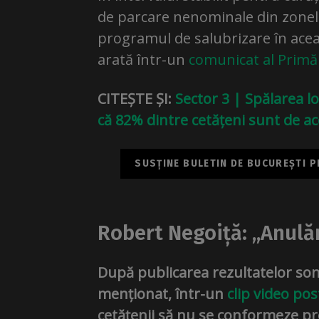
de parcare nenominale din zonele
programul de salubrizare în acea z
arată într-un
comunicat al Primăr
CITEȘTE ȘI:
Sector 3 | Spălarea l
că 82% dintre cetățeni sunt de a
SUSȚINE BULETIN DE BUCUREȘTI PE
Robert Negoiță: „Anulă
După publicarea rezultatelor son
menționat, într-un
clip video po
cetățenii să nu se conformeze pr