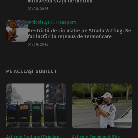
viitoarelor stații de metrou
07/08/2026
Articole
Știri
Transport
Restricții de circulație pe Strada Witting. Se
fac lucrări la rețeaua de termoficare
07/08/2026
PE ACELAȘI SUBIECT
Articole
Featured
Primărie
Articole
Eveniment
Știri