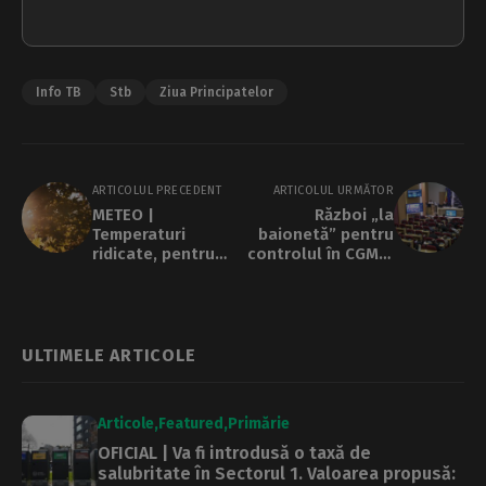
Info TB
Stb
Ziua Principatelor
ARTICOLUL PRECEDENT
ARTICOLUL URMĂTOR
METEO |
Război „la
Temperaturi
baionetă” pentru
ridicate, pentru
controlul în CGMB.
data din calendar,
AUR și PUSL fac
în weekend
alianță cu PSD și
PNL, iar
majoritatea
se schimbă din nou
ULTIMELE ARTICOLE
Articole
Featured
Primărie
OFICIAL | Va fi introdusă o taxă de
salubritate în Sectorul 1. Valoarea propusă: