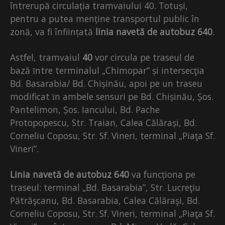
întrerupă circulația tramvaiului 40. Totuși,
pentru a putea menține transportul public în
zonă, va fi înființată
linia navetă de autobuz 640
.
Astfel, tramvaiul
40
vor circula pe traseul de
bază ȋntre terminalul „Chimopar” și intersecţia
Bd. Basarabia/ Bd. Chișinău, apoi pe un traseu
modificat ȋn ambele sensuri pe Bd. Chișinău, Șos.
Pantelimon, Șos. Iancului, Bd. Pache
Protopopescu, Str. Traian, Calea Călărași, Bd.
Corneliu Coposu, Str. Sf. Vineri, terminal „Piaţa Sf.
Vineri”.
Linia navetă de autobuz 640
va funcționa pe
traseul: terminal „Bd. Basarabia”, Str. Lucreţiu
Pătrăşcanu, Bd. Basarabia, Calea Călăraşi, Bd.
Corneliu Coposu, Str. Sf. Vineri, terminal „Piaţa Sf.