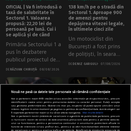
OFICIAL | Va fi introdusă o
138 km/h pe o stradă din
taxă de salubritate în
Sectorul 1. Aproape 900
Sectorul 1. Valoarea
de amenzi pentru
propusă: 22,20 lei de
depășirea vitezei legale,
persoană pe lună. Cui i
în ultimele cinci zile
se aplică și de când
Un motociclist din
Primăria Sectorului 1 a
București a fost prins
pus în dezbatere
de polițiști, în seara
publicul proiectul de
de...
DE
DENIZ GARGULI
07/08/2026
regulament prin...
DE
RĂZVAN CHIRUȚĂ
08/08/2026
Nouă ne pasă ca datele tale personale să rămână confidențiale
Noi și partenerii noștri
915
stocăm și/sau accesăm informații pe dispozitivul dvs., precum
identificatorii cookie unici pentru prelucrarea datelor cu caracter personal. Puteți accepta
sau gestiona preferințele dvs. făcând clic mai jos, respectiv vă puteți opune utilizării unui
interes legitim în orice moment pe pagina cu politica de confidențialitate. Aceste alegeri vor
fi raportate partenerilor noștri și nu vă vor afecta navigarea.
Mai multe detalii
Noi si partenerii nostri (retelele de socializare si agentiile de publicitate partenere, precum
si furnizorii nostri de servicii de date analitice) prelucram date pentru a permite website-
ului sa functioneze, pentru a personaliza continutul si anunturile publicitare afisate in
functie de interesele si/sau profilul dvs., pentru a va oferi functionalitati aferente retelelor
Articole
Main
Primărie
Articole
Main
Transport
de socializare si pentru a analiza traficul pe website. Beneficiati de drepturile prevazute de