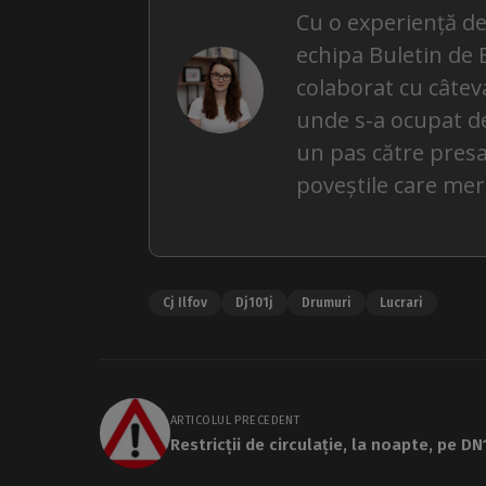
Cu o experiență de
echipa Buletin de 
colaborat cu câteva
unde s-a ocupat de ș
un pas către presa
poveștile care mer
Cj Ilfov
Dj101j
Drumuri
Lucrari
ARTICOLUL PRECEDENT
Restricții de circulație, la noapte, pe DN