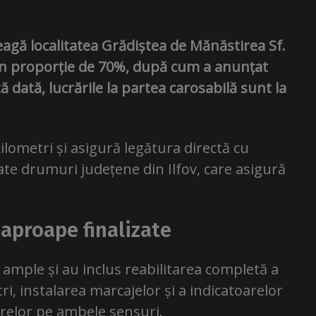
leagă localitatea Grădiștea de Mănăstirea Sf.
e în proporție de 70%, după cum a anunțat
ă dată, lucrările la partea carosabilă sunt la
lometri și asigură legătura directă cu
late drumuri județene din Ilfov, care asigură
 aproape finalizate
 ample și au inclus reabilitarea completă a
ri, instalarea marcajelor și a indicatoarelor
arelor pe ambele sensuri.