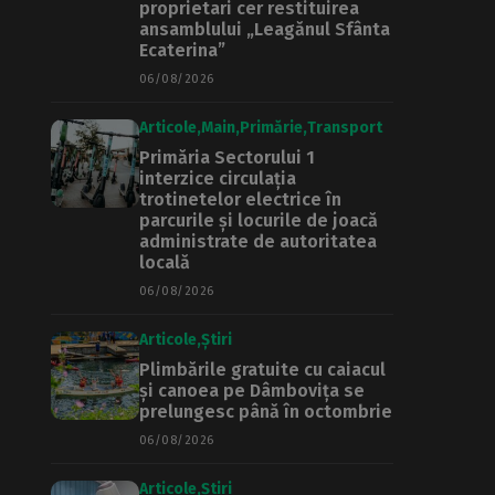
proprietari cer restituirea
ansamblului „Leagănul Sfânta
Ecaterina”
06/08/2026
Articole
Main
Primărie
Transport
Primăria Sectorului 1
interzice circulația
trotinetelor electrice în
parcurile și locurile de joacă
administrate de autoritatea
locală
06/08/2026
Articole
Știri
Plimbările gratuite cu caiacul
și canoea pe Dâmbovița se
prelungesc până în octombrie
06/08/2026
Articole
Știri