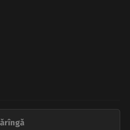
ărîngă