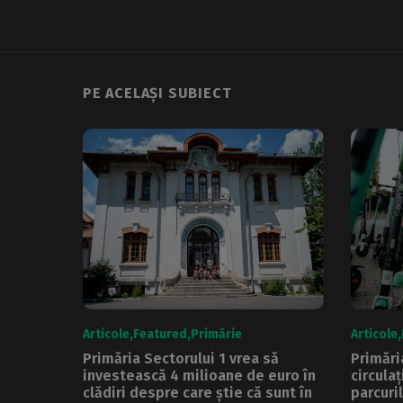
PE ACELAȘI SUBIECT
Articole
Featured
Primărie
Articole
Primăria Sectorului 1 vrea să
Primări
investească 4 milioane de euro în
circulaț
clădiri despre care știe că sunt în
parcuril