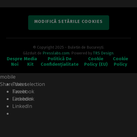
Echipele Poliției...
MODIFICĂ SETĂRILE COOKIES
© Copyright 2025 - Buletin de București.
Găzduit de
Presslabs.com
. Powered by
TRS Design
.
Despre
Media
Politică De
Cookie
Cookie
Noi
Kit
Confidențialitate
Policy (EU)
Policy
Share this selection
Tweet
Facebook
Tweet
LinkedIn
Facebook
LinkedIn