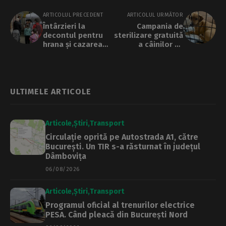
ARTICOLUL PRECEDENT
ARTICOLUL URMĂTOR
Întârzieri la
Campania de
decontul pentru
sterilizare gratuită
hrana și cazarea
a câinilor cu
refugiaților din
stăpân continuă și
cauza rectificării
în decembrie
bugetului de stat
ULTIMELE ARTICOLE
Articole
Știri
Transport
Circulație oprită pe Autostrada A1, către
București. Un TIR s-a răsturnat în județul
Dâmbovița
06/08/2026
Articole
Știri
Transport
Programul oficial al trenurilor electrice
PESA. Când pleacă din București Nord