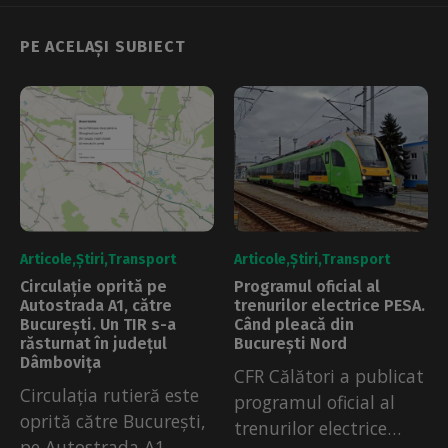
PE ACELAȘI SUBIECT
Articole
Știri
Transport
Articole
Știri
Transport
Circulație oprită pe
Programul oficial al
Autostrada A1, către
trenurilor electrice PESA.
București. Un TIR s-a
Când pleacă din
răsturnat în județul
București Nord
Dâmbovița
CFR Călători a publicat
Circulația rutieră este
programul oficial al
oprită către București,
trenurilor electrice
pe Autostrada A1