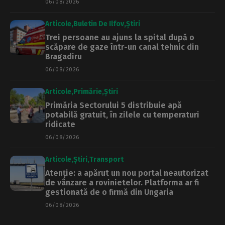
06/08/2026
Articole
Buletin De Ilfov
Știri
Trei persoane au ajuns la spital după o
scăpare de gaze într-un canal tehnic din
Bragadiru
06/08/2026
Articole
Primărie
Știri
Primăria Sectorului 5 distribuie apă
potabilă gratuit, în zilele cu temperaturi
ridicate
06/08/2026
Articole
Știri
Transport
Atenție: a apărut un nou portal neautorizat
de vânzare a rovinietelor. Platforma ar fi
gestionată de o firmă din Ungaria
06/08/2026