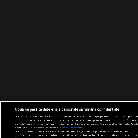
Nouă ne pasă ca datele tale personale să rămână confidențiale
Noi și partenerii noștri
915
stocăm și/sau accesăm informații pe dispozitivul dvs., precum i
prelucrarea datelor cu caracter personal. Puteți accepta sau gestiona preferințele dvs. făcând cl
utilizării unui interes legitim în orice moment pe pagina cu politica de confidențialitate. Aceste 
noștri și nu vă vor afecta navigarea.
Mai multe detalii
Noi si partenerii nostri (retelele de socializare si agentiile de publicitate partenere, precum si 
analitice) prelucram date pentru a permite website-ului sa functioneze, pentru a personaliza c