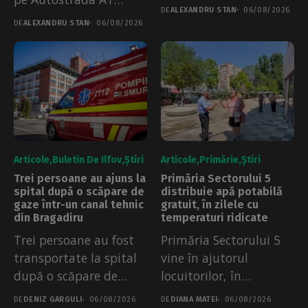
PESA. Șapte garnituri...
DE
ALEXANDRU STAN
06/08/2026
București-Pitești. Un
DE
ALEXANDRU STAN
06/08/2026
TIR...
Articole
Buletin De Ilfov
Știri
Articole
Primărie
Știri
Trei persoane au ajuns la
Primăria Sectorului 5
spital după o scăpare de
distribuie apă potabilă
gaze într-un canal tehnic
gratuit, în zilele cu
din Bragadiru
temperaturi ridicate
Trei persoane au fost
Primăria Sectorului 5
transportate la spital
vine în ajutorul
după o scăpare de
locuitorilor, în
gaze...
perioadele caniculare.
DE
DENIZ GARGULI
06/08/2026
DE
DIANA MATEI
06/08/2026