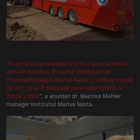
“În urmă cu aproximativ 2 ore, a ajuns și este în
curs de instalare, în cadrul Institutului de
Pneumoftiziologie Marius Nasta, o unitate mobilă
tip ATI, ce va fi destinată pacienților COVID cu
forme critice.
“, a anunțat dr. Beatrice Mahler ,
manager Institutul Marius Nasta