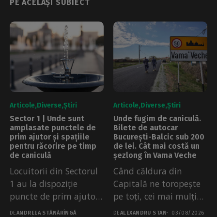
PE ACELAȘI SUBIECT
Articole
Diverse
Știri
Articole
Diverse
Știri
Sector 1 | Unde sunt
Unde fugim de caniculă.
amplasate punctele de
Bilete de autocar
prim ajutor și spațiile
București-Balcic sub 200
pentru răcorire pe timp
de lei. Cât mai costă un
de caniculă
șezlong în Vama Veche
Locuitorii din Sectorul
Când căldura din
1 au la dispoziție
Capitală ne toropește
puncte de prim ajutor,
pe toți, cei mai mulți
apă...
dintre...
DE
ANDREEA STĂNĂRÎNGĂ
DE
ALEXANDRU STAN
03/08/2026