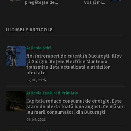
pregătește de
vot și mită
scenariul roșu în
electorală, în urma
Capitală. Monica
alegerilor de la
Anisie:„Tabletele
Tunari. La câteva
vor ajunge azi în
adrese au
toate sectoarele
reședința mai mult
ULTIMELE ARTICOLE
din municipiul
de 10 persoane
București.”
Articole
Știri
Noi întreruperi de curent în București, Ilfov
și Giurgiu. Rețele Electrice Muntenia
transmite lista actualizată a străzilor
afectate
05/08/2026
Articole
Featured
Primărie
Capitala reduce consumul de energie. Este
stare de alertă toată luna august. Ce măsuri
iau marii consumatori din București
05/08/2026