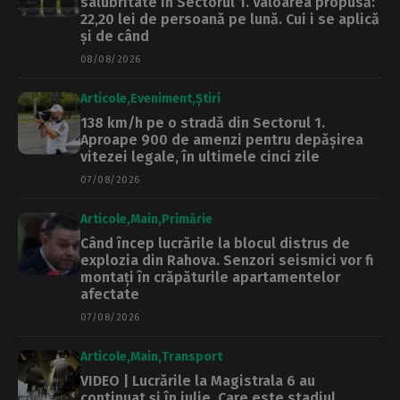
salubritate în Sectorul 1. Valoarea propusă:
22,20 lei de persoană pe lună. Cui i se aplică
și de când
08/08/2026
Articole
Eveniment
Știri
138 km/h pe o stradă din Sectorul 1.
Aproape 900 de amenzi pentru depășirea
vitezei legale, în ultimele cinci zile
07/08/2026
Articole
Main
Primărie
Când încep lucrările la blocul distrus de
explozia din Rahova. Senzori seismici vor fi
montați în crăpăturile apartamentelor
afectate
07/08/2026
Articole
Main
Transport
VIDEO | Lucrările la Magistrala 6 au
continuat și în iulie. Care este stadiul