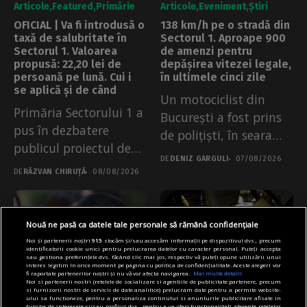
Articole
Featured
Primărie
Articole
Eveniment
Știri
OFICIAL | Va fi introdusă o
138 km/h pe o stradă din
taxă de salubritate în
Sectorul 1. Aproape 900
Sectorul 1. Valoarea
de amenzi pentru
propusă: 22,20 lei de
depășirea vitezei legale,
persoană pe lună. Cui i
în ultimele cinci zile
se aplică și de când
Un motociclist din
Primăria Sectorului 1 a
București a fost prins
pus în dezbatere
de polițiști, în seara
publicul proiectul de
de...
DE
DENIZ GARGULI
07/08/2026
regulament prin...
DE
RĂZVAN CHIRUȚĂ
08/08/2026
Nouă ne pasă ca datele tale personale să rămână confidențiale
Noi și partenerii noștri
915
stocăm și/sau accesăm informații pe dispozitivul dvs., precum
identificatorii cookie unici pentru prelucrarea datelor cu caracter personal. Puteți accepta
sau gestiona preferințele dvs. făcând clic mai jos, respectiv vă puteți opune utilizării unui
interes legitim în orice moment pe pagina cu politica de confidențialitate. Aceste alegeri vor
fi raportate partenerilor noștri și nu vă vor afecta navigarea.
Mai multe detalii
Noi si partenerii nostri (retelele de socializare si agentiile de publicitate partenere, precum
si furnizorii nostri de servicii de date analitice) prelucram date pentru a permite website-
ului sa functioneze, pentru a personaliza continutul si anunturile publicitare afisate in
functie de interesele si/sau profilul dvs., pentru a va oferi functionalitati aferente retelelor