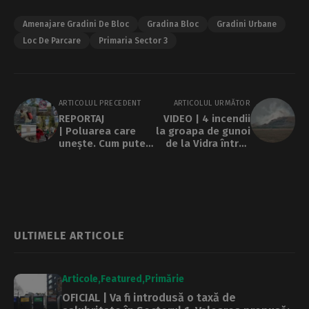
Amenajare Gradini De Bloc
Gradina Bloc
Gradini Urbane
Loc De Parcare
Primaria Sector 3
ARTICOLUL PRECEDENT
ARTICOLUL URMĂTOR
REPORTAJ
VIDEO | 4 incendii
| Poluarea care
la groapa de gunoi
unește. Cum putem
de la Vidra într-o
lupta împreună
singură lună.
pentru aer curat
Vecinii depozitului
au apelat la
instanță
ULTIMELE ARTICOLE
Articole
Featured
Primărie
OFICIAL | Va fi introdusă o taxă de