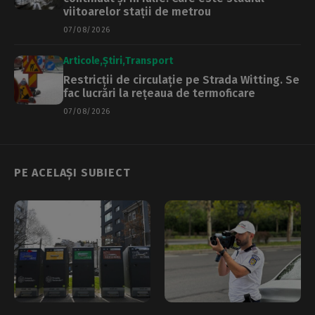
viitoarelor stații de metrou
07/08/2026
Articole
Știri
Transport
Restricții de circulație pe Strada Witting. Se
fac lucrări la rețeaua de termoficare
07/08/2026
PE ACELAȘI SUBIECT