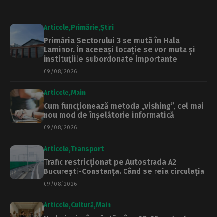
Articole
Primărie
Știri
Primăria Sectorului 3 se mută în Hala
Laminor. În aceeași locație se vor muta și
instituțiile subordonate importante
09/08/2026
Articole
Main
Cum funcționează metoda „vishing”, cel mai
nou mod de înșelătorie informatică
09/08/2026
Articole
Transport
Trafic restricționat pe Autostrada A2
București-Constanța. Când se reia circulația
09/08/2026
Articole
Cultură
Main