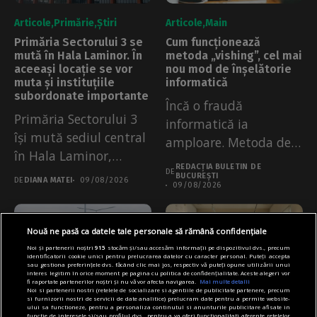
Articole
Primărie
Știri
Articole
Main
Primăria Sectorului 3 se
Cum funcționează
mută în Hala Laminor. În
metoda „vishing”, cel mai
aceeași locație se vor
nou mod de înșelătorie
muta și instituțiile
informatică
subordonate importante
Încă o fraudă
Primăria Sectorului 3
informatică ia
își mută sediul central
amploare. Metoda de
în Hala Laminor,
tip „vishing” (voice
REDACȚIA BULETIN DE
începând de...
DE
phishing),...
BUCUREȘTI
DE
DIANA MATEI
09/08/2026
09/08/2026
Nouă ne pasă ca datele tale personale să rămână confidențiale
Noi și partenerii noștri
915
stocăm și/sau accesăm informații pe dispozitivul dvs., precum
identificatorii cookie unici pentru prelucrarea datelor cu caracter personal. Puteți accepta
sau gestiona preferințele dvs. făcând clic mai jos, respectiv vă puteți opune utilizării unui
interes legitim în orice moment pe pagina cu politica de confidențialitate. Aceste alegeri vor
fi raportate partenerilor noștri și nu vă vor afecta navigarea.
Mai multe detalii
Noi si partenerii nostri (retelele de socializare si agentiile de publicitate partenere, precum
si furnizorii nostri de servicii de date analitice) prelucram date pentru a permite website-
ului sa functioneze, pentru a personaliza continutul si anunturile publicitare afisate in
functie de interesele si/sau profilul dvs., pentru a va oferi functionalitati aferente retelelor