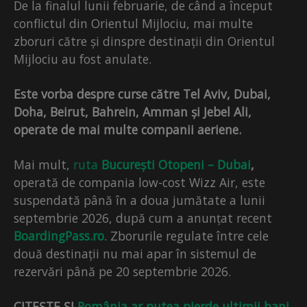
De la finalul lunii februarie, de când a început
conflictul din Orientul Mijlociu, mai multe
zboruri către și dinspre destinații din Orientul
Mijlociu au fost anulate.
Este vorba despre curse către Tel Aviv, Dubai,
Doha, Beirut, Bahrein, Amman și Jebel Ali,
operate de mai multe companii aeriene.
Mai mult,
ruta
București Otopeni – Dubai
,
operată de compania low-cost Wizz Air, este
suspendată până în a doua jumătate a lunii
septembrie 2026, după cum a anunțat recent
BoardingPass.ro
. Zborurile regulate între cele
două destinații nu mai apar în sistemul de
rezervări până pe 20 septembrie 2026.
CITEȘTE ȘI
România ar putea pierde ultimii bani