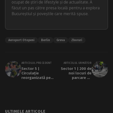
ocupat de știri de lifestyle și de actualitate. A
făcut un pas către presa locală pentru a explora
Bucureștiul și poveștile care merită spuse.
Aeroport Otopeni
Berlin
Greva
Zboruri
ARTICOLUL PRECEDENT
ARTICOLUL URMĂTOR
Sector 5 |
Sector 1 | 200 de
Circulație
noi locuri de
reorganizată pe
parcare de
strada Sirenelor:
reședință, în curs
dublu sens și
de amenajare
acces restricționat
pe un tronson
ULTIMELE ARTICOLE