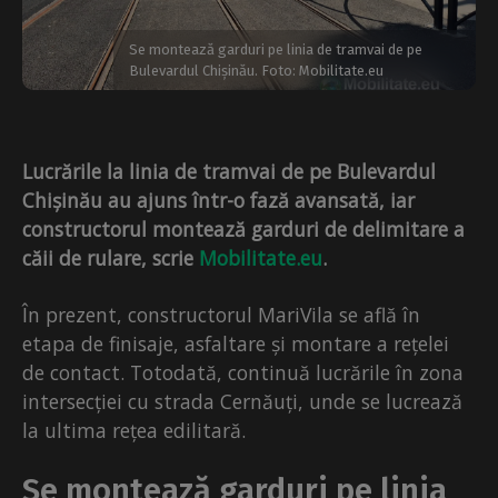
Se montează garduri pe linia de tramvai de pe
Bulevardul Chișinău. Foto: Mobilitate.eu
Lucrările la linia de tramvai de pe Bulevardul
Chișinău au ajuns într-o fază avansată, iar
constructorul montează garduri de delimitare a
căii de rulare, scrie
Mobilitate.eu
.
În prezent, constructorul MariVila se află în
etapa de finisaje, asfaltare și montare a rețelei
de contact. Totodată, continuă lucrările în zona
intersecției cu strada Cernăuți, unde se lucrează
la ultima rețea edilitară.
Se montează garduri pe linia