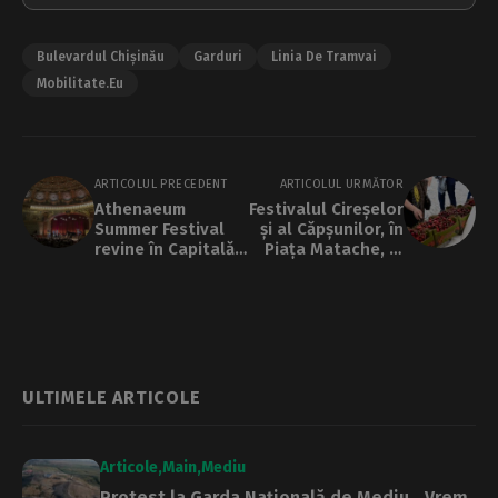
Bulevardul Chișinău
Garduri
Linia De Tramvai
Mobilitate.eu
ARTICOLUL PRECEDENT
ARTICOLUL URMĂTOR
Athenaeum
Festivalul Cireșelor
Summer Festival
și al Căpșunilor, în
revine în Capitală
Piața Matache, în
săptămâna
acest weekend
viitoare cu muzică
din Star Wars și E.T.
ULTIMELE ARTICOLE
Articole
Main
Mediu
Protest la Garda Națională de Mediu. „Vrem