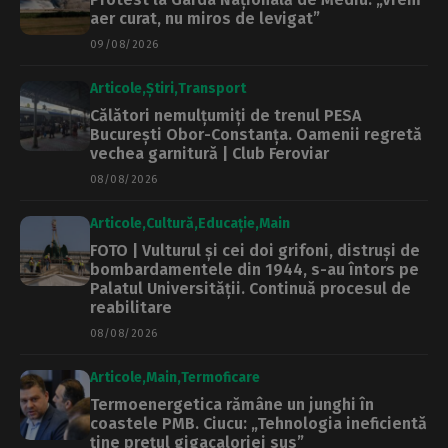
aer curat, nu miros de levigat”
09/08/2026
Articole
Știri
Transport
Călători nemulțumiți de trenul PESA
București Obor-Constanța. Oamenii regretă
vechea garnitură | Club Feroviar
08/08/2026
Articole
Cultură
Educație
Main
FOTO | Vulturul și cei doi grifoni, distruși de
bombardamentele din 1944, s-au întors pe
Palatul Universității. Continuă procesul de
reabilitare
08/08/2026
Articole
Main
Termoficare
Termoenergetica rămâne un junghi în
coastele PMB. Ciucu: „Tehnologia ineficientă
ține prețul gigacaloriei sus”