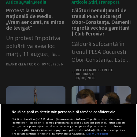
Articole
Main
Mediu
Articole
Știri
Transport
Protest la Garda
Călători nemulțumiți de
Națională de Mediu.
trenul PESA București
„Vrem aer curat, nu miros
Obor-Constanța. Oamenii
de levigat”
regretă vechea garnitură
| Club Feroviar
Un protest împotriva
Căldură sufocantă în
poluării va avea loc
trenul PESA București
marți, 11 august, la
Obor-Constanța. Este
Garda...
DE
ANDREEA TUDOR
09/08/2026
prima garnitură
REDACȚIA BULETIN DE
DE
operată, pe această...
BUCUREȘTI
08/08/2026
Nouă ne pasă ca datele tale personale să rămână confidențiale
Noi și partenerii noștri
915
stocăm și/sau accesăm informații pe dispozitivul dvs., precum
identificatorii cookie unici pentru prelucrarea datelor cu caracter personal. Puteți accepta
sau gestiona preferințele dvs. făcând clic mai jos, respectiv vă puteți opune utilizării unui
interes legitim în orice moment pe pagina cu politica de confidențialitate. Aceste alegeri vor
fi raportate partenerilor noștri și nu vă vor afecta navigarea.
Mai multe detalii