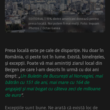
EDITORIAL | 15% dintre americani donează pentru
presa locală. Noi putem fi mai mulți. Foto: Inquam
Photos / Octav Ganea
Presa locală este pe cale de dispariție. Nu doar în
România, ci peste tot în lume. Există, bineînțeles,
și excepții. Poate vă mai amintiți ziarul local din
Bergen pe care l-am descris în urmă cu doi ani
drept:
„
Un Buletin de București al Norvegiei, mai
bătrân cu 151 de ani, mai mare cu 164 de
angajați și mai bogat cu câteva zeci de milioane
de euro
”
.
Excepțiile sunt bune. Ne arată că există loc de