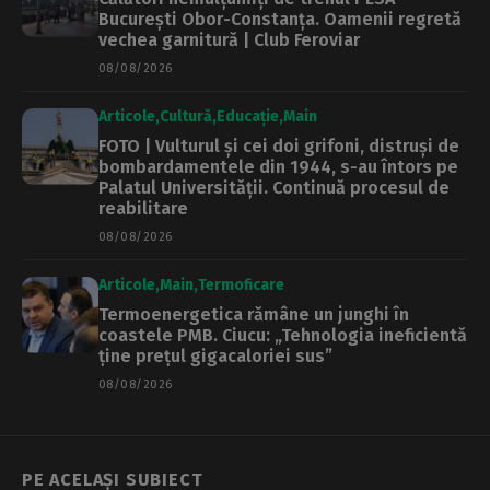
București Obor-Constanța. Oamenii regretă
vechea garnitură | Club Feroviar
08/08/2026
Articole
Cultură
Educație
Main
FOTO | Vulturul și cei doi grifoni, distruși de
bombardamentele din 1944, s-au întors pe
Palatul Universității. Continuă procesul de
reabilitare
08/08/2026
Articole
Main
Termoficare
Termoenergetica rămâne un junghi în
coastele PMB. Ciucu: „Tehnologia ineficientă
ține prețul gigacaloriei sus”
08/08/2026
PE ACELAȘI SUBIECT