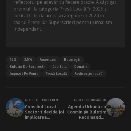
reflectorul pe adevăr cu fiecare ocazie. A câștigat
premiul I la categoria Presă Locală în 2025 și
locul al II-lea la aceeași categorie în 2024 în
cadrul Premiilor Superscrieri pentru jurnalism
independent.
15%
3.5%
Americani
București
Buletin De București
Capitala
Donații
Impozit Pe Venit
Presă Locală
Redirecționează
ARTICOLUL PRECEDENT
ARTICOLUL URMĂTOR
Consiliul Local
Agenda Urbană cu
Sector 1 decide joi
Cosmin @ Buletin:
implicarea
Recomandări
administrativă și
culturale până pe
logistică în crosul
21 mai