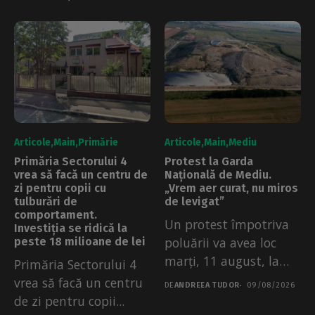
Articole
Main
Primărie
Articole
Main
Mediu
Primăria Sectorului 4
Protest la Garda
vrea să facă un centru de
Națională de Mediu.
zi pentru copii cu
„Vrem aer curat, nu miros
tulburări de
de levigat”
comportament.
Un protest împotriva
Investiția se ridică la
poluării va avea loc
peste 18 milioane de lei
marți, 11 august, la
Primăria Sectorului 4
Garda...
vrea să facă un centru
DE
ANDREEA TUDOR
09/08/2026
de zi pentru copii...