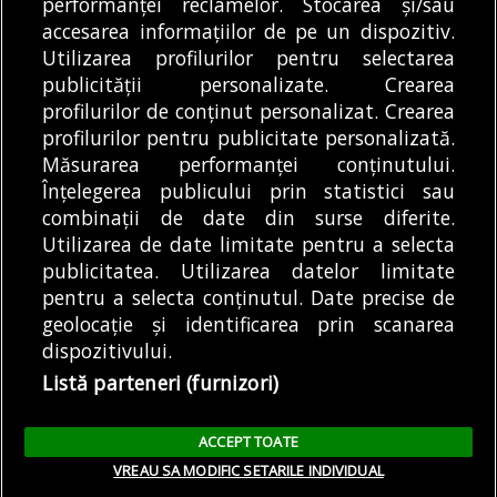
performanței reclamelor. Stocarea și/sau
operată, pe această...
BUCUREȘTI
bombardamentele din
08/08/2026
accesarea informațiilor de pe un dispozitiv.
1944, s-au întors...
DE
ANDREEA TUDOR
08/08/2026
Utilizarea profilurilor pentru selectarea
publicității personalizate. Crearea
profilurilor de conținut personalizat. Crearea
profilurilor pentru publicitate personalizată.
MODIFICĂ SETĂRILE COOKIES
Măsurarea performanței conținutului.
Înțelegerea publicului prin statistici sau
combinații de date din surse diferite.
© Copyright 2025 - Buletin de București.
Utilizarea de date limitate pentru a selecta
Găzduit de
Presslabs.com
. Powered by
TRS Design
.
publicitatea. Utilizarea datelor limitate
Despre
Media
Politică De
Cookie
Cookie
Noi
Kit
Confidențialitate
Policy (EU)
Policy
pentru a selecta conținutul. Date precise de
geolocație și identificarea prin scanarea
dispozitivului.
Share this selection
Tweet
Listă parteneri (furnizori)
Facebook
Tweet
LinkedIn
Facebook
ACCEPT TOATE
LinkedIn
VREAU SA MODIFIC SETARILE INDIVIDUAL