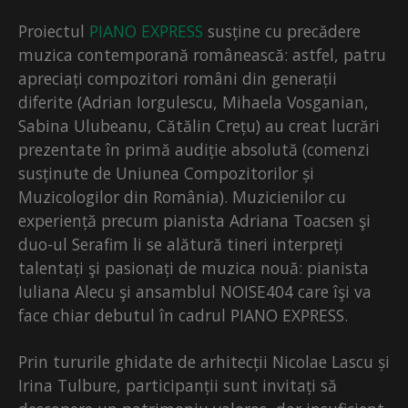
Proiectul
PIANO EXPRESS
susține cu precădere
muzica contemporană românească: astfel, patru
apreciați compozitori români din generații
diferite (Adrian Iorgulescu, Mihaela Vosganian,
Sabina Ulubeanu, Cătălin Crețu) au creat lucrări
prezentate în primă audiție absolută (comenzi
susținute de Uniunea Compozitorilor și
Muzicologilor din România). Muzicienilor cu
experiență precum pianista Adriana Toacsen şi
duo-ul Serafim li se alătură tineri interpreți
talentați şi pasionați de muzica nouă: pianista
Iuliana Alecu şi ansamblul NOISE404 care îşi va
face chiar debutul în cadrul PIANO EXPRESS.
Prin tururile ghidate de arhitecții Nicolae Lascu și
Irina Tulbure, participanții sunt invitați să