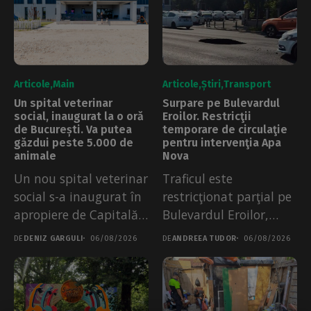
Articole
Main
Articole
Știri
Transport
Un spital veterinar
Surpare pe Bulevardul
social, inaugurat la o oră
Eroilor. Restricţii
de București. Va putea
temporare de circulaţie
găzdui peste 5.000 de
pentru intervenţia Apa
animale
Nova
Un nou spital veterinar
Traficul este
social s-a inaugurat în
restricţionat parţial pe
apropiere de Capitală,
Bulevardul Eroilor,
de...
după o surpare a
DE
DENIZ GARGULI
06/08/2026
DE
ANDREEA TUDOR
06/08/2026
părții...