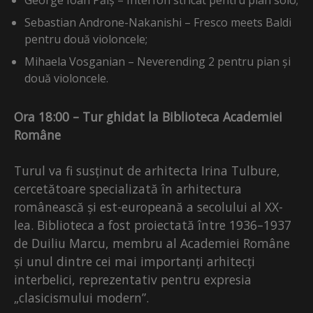
George Ioan Păiș – Interfon stricat pentru pian solo;
Sebastian Androne-Nakanishi – Fresco meets Baldi
pentru două violoncele;
Mihaela Vosganian – Neverending 2 pentru pian și
două violoncele.
Ora 18:00 – Tur ghidat la Biblioteca Academiei
Române
Turul va fi susținut de arhitecta Irina Tulbure,
cercetătoare specializată în arhitectura
românească și est-europeană a secolului al XX-
lea. Biblioteca a fost proiectată între 1936–1937
de Duiliu Marcu, membru al Academiei Române
și unul dintre cei mai importanți arhitecți
interbelici, reprezentativ pentru expresia
„clasicismului modern”.