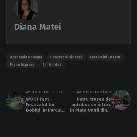
Diana Matei
Academia Romana
Concert Violoncel
Festivalul Enescu
Piano Express
Tur Ghidat
ARTICOLUL PRECEDENT
ARTICOLUL URMĂTOR
WOOF Fest –
Patru trasee de
Festivalul lui
autobuz se întorc
Bobiță, în Parcul
în Piața Unirii din 6
Kiseleff
septembrie