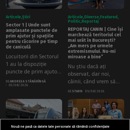
Articole
Știri
Articole
Diverse
Featured
Politic
Reportaj
Sector 1 | Unde sunt
REPORTAJ CANIN | Cine își
amplasate punctele de
marchează teritoriul cel
prim ajutor și spațiile
mai urât în București?
pentru răcorire pe timp
„Am mers pe urmele
de caniculă
extremismului. Nu-mi
Locuitorii din Sectorul
miroase a bine”
1 au la dispoziție
Nu știu dacă ați
puncte de prim ajutor,
observat, dar noi,
apă...
câinii, când vrem să
DE
ANDREEA STĂNĂRÎNGĂ
05/08/2026
lăsăm...
DE
STARR
05/08/2026
Nouă ne pasă ca datele tale personale să rămână confidențiale