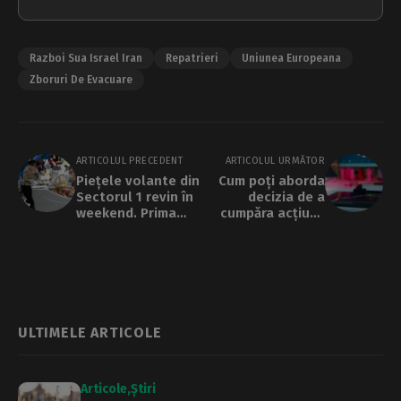
Razboi Sua Israel Iran
Repatrieri
Uniunea Europeana
Zboruri De Evacuare
ARTICOLUL PRECEDENT
ARTICOLUL URMĂTOR
Piețele volante din
Cum poți aborda
Sectorul 1 revin în
decizia de a
weekend. Prima
cumpăra acțiuni:
oprire este pe
strategii și repere
strada Tache
utile pentru
Ionescu
investitori (P)
ULTIMELE ARTICOLE
Articole
Știri