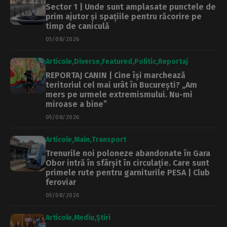
Sector 1 | Unde sunt amplasate punctele de
prim ajutor și spațiile pentru răcorire pe
timp de caniculă
05/08/2026
Articole
Diverse
Featured
Politic
Reportaj
REPORTAJ CANIN | Cine își marchează
teritoriul cel mai urât în București? „Am
mers pe urmele extremismului. Nu-mi
miroase a bine”
05/08/2026
Articole
Main
Transport
Trenurile noi poloneze abandonate în Gara
Obor intră în sfârșit în circulație. Care sunt
primele rute pentru garniturile PESA | Club
feroviar
05/08/2026
Articole
Mediu
Știri