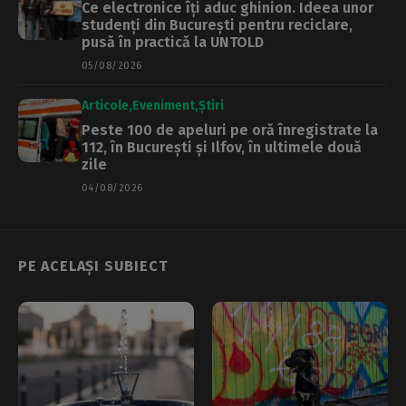
Ce electronice îți aduc ghinion. Ideea unor
studenți din București pentru reciclare,
pusă în practică la UNTOLD
05/08/2026
Articole
Eveniment
Știri
Peste 100 de apeluri pe oră înregistrate la
112, în București și Ilfov, în ultimele două
zile
04/08/2026
PE ACELAȘI SUBIECT