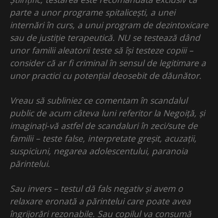
parte a unor programe spitalicești, a unei
internări în curs, a unui program de dezintoxicare
sau de justiție terapeutică. NU se testează dând
unor familii aleatorii teste să își testeze copiii –
consider că ar fi criminal în sensul de legitimare a
unor practici cu potențial deosebit de dăunător.
Vreau să subliniez ce comentam în scandalul
public de acum câteva luni referitor la Negoiță, și
imaginați-vă astfel de scandaluri în zeci/sute de
familii – teste false, interpretate greșit, acuzații,
suspiciuni, negarea adolescentului, paranoia
părintelui.
Sau invers – testul dă fals negativ și avem o
relaxare eronată a părintelui care poate avea
îngrijorări rezonabile. Sau copilul va consumă