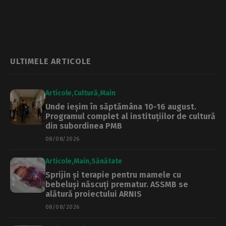
urbane din
transformă Casa
cartierul
Hotăranu în
Andronache,
Muzeul Farmaciei.
promise încă din
Proiectul, la vot în
2024. CGMB
CGMB. Update:
votează majorarea
proiectul a fost
despăgubirilor
adoptat
ULTIMELE ARTICOLE
pentru terenuri
Articole
Cultură
Main
Unde ieșim în săptămâna 10-16 august.
Programul complet al instituțiilor de cultură
din subordinea PMB
08/08/2026
Articole
Main
Sănătate
Sprijin și terapie pentru mamele cu
bebeluși născuți prematur. ASSMB se
alătură proiectului ARNIS
08/08/2026