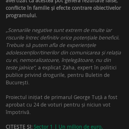
avertizat că acestea pot genera rezultate false,
conflicte în familie și efecte contrare obiectivelor
programului.
„Scenariile negative sunt extrem de multe iar
riscurile întrec definitiv orice potențiale beneficii.
Trebuie să putem afla de experiențele
adolescenților/tinerilor din comunicarea și relația
cu ei, nemoralizatoare, înțelegătoare, nu din
teste jalnice”
, a explicat Zaha, expert în politici
publice privind drogurile, pentru Buletin de
București.
Proiectul inițiat de primarul George Tuță a fost
aprobat cu 24 de voturi pentru și niciun vot
împotrivă.
CITEȘTE ȘI:
Sector 1 | Un milion de euro,