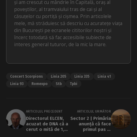
și am crescut cu mândrie în Capitală, oraș al
poveștilor, al tramvaiului tras de cai și al
căsuțelor cu portiță și cișmea. Prin articolele
mele, mă străduiesc să descriu cu acuratețe viața
din București pe ecranele cititorilor noștri și
încerc totodată să fac accesibile subiecte de
interes general tuturor, de la mic la mare.
Concert Scorpions
Linia 205
Linia 335
Linia 41
Linia 93
Romexpo
Stb
Tpbi
ARTICOLUL PRECEDENT
ARTICOLUL URMĂTOR
Directorul ELCEN,
Sector 2 | Primăria
acuzat de DNA că a
anunță că face
cerut o mită de 1,5
primul pas în
milioane de euro.
strategia antidrog