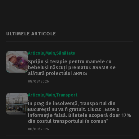
Plus 40.000 de lei
adoptată luna
trecută. Unde va fi
amplasat centrul
de recuperare
pentru persoanele
dependente de
ULTIMELE ARTICOLE
droguri
Articole
Main
Sănătate
Sprijin și terapie pentru mamele cu
bebeluși născuți prematur. ASSMB se
alătură proiectului ARNIS
08/08/2026
Articole
Main
Transport
În prag de insolvență, transportul din
București nu va fi gratuit. Ciucu: „Este o
informație falsă. Biletele acoperă doar 17%
din costul transportului în comun”
08/08/2026