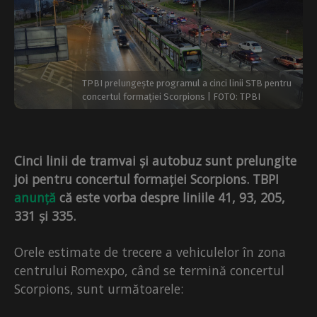
TPBI prelungește programul a cinci linii STB pentru
concertul formației Scorpions | FOTO: TPBI
Cinci linii de tramvai și autobuz sunt prelungite
joi pentru concertul formației Scorpions. TBPI
anunță
că este vorba despre liniile 41, 93, 205,
331 și 335.
Orele estimate de trecere a vehiculelor în zona
centrului Romexpo, când se termină concertul
Scorpions, sunt următoarele: