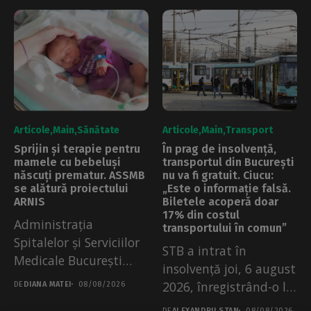
Articole
Main
Sănătate
Articole
Main
Transport
Sprijin și terapie pentru
În prag de insolvență,
mamele cu bebeluși
transportul din București
născuți prematur. ASSMB
nu va fi gratuit. Ciucu:
se alătură proiectului
„Este o informație falsă.
ARNIS
Biletele acoperă doar
17% din costul
Administrația
transportului în comun”
Spitalelor și Serviciilor
STB a intrat în
Medicale București
insolvență joi, 6 august
(ASSMB) s-a alăturat
2026, înregistrând-o la
DE
DIANA MATEI
08/08/2026
Asociației ARNIS în...
Tribunalul...
DE
ALEXANDRU STAN
08/08/2026