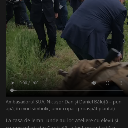
Ambasadorul SUA, Nicușor Dan și Daniel Băluță – pun
apă, în mod simbolic, unor copaci proaspăt plantați
La casa de lemn, unde au loc ateliere cu elevii și
cu preșcolarii din Capitală, a fost organizată o