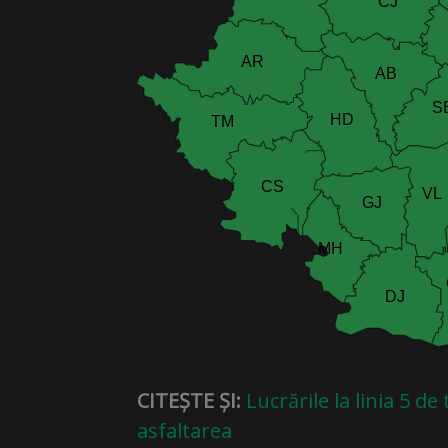
CITEȘTE ȘI:
Lucrările la linia 5 d
asfaltarea