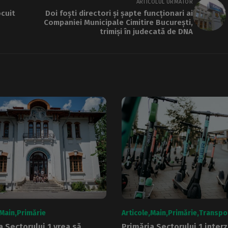
ARTICOLUL URMĂTOR
ocuit
Doi foști directori și șapte funcționari ai
Companiei Municipale Cimitire București,
trimiși în judecată de DNA
Main
Primărie
Articole
Main
Primărie
Transpo
a Sectorului 1 vrea să
Primăria Sectorului 1 interz