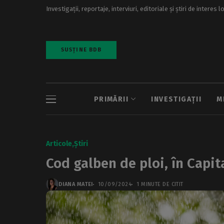
Investigații, reportaje, interviuri, editoriale și știri de interes l
SUSȚINE BDB
PRIMĂRII
INVESTIGAȚII
M
Articole
Știri
Cod galben de ploi, în Capit
DIANA MATEI
10/09/2024
1 MINUTE DE CITIT