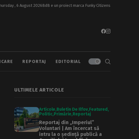
hursday , 6 August 2026
BdB e un proiect marca
Funky Citizens
ICARE
REPORTAJ
EDITORIAL
ULTIMELE ARTICOLE
Articole
Buletin De Ilfov
Featured
Politic
Primărie
Reportaj
Reportaj din „Imperiul”
Voluntari | Am încercat să
intru la o ședință publică a