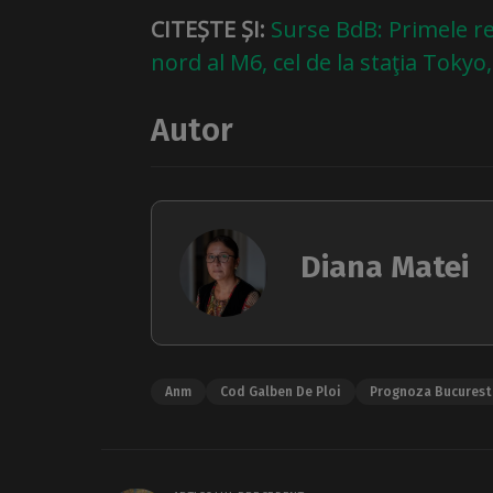
CITEȘTE ȘI:
Surse BdB: Primele re
nord al M6, cel de la staţia Toky
Autor
Diana Matei
Anm
Cod Galben De Ploi
Prognoza Bucurest