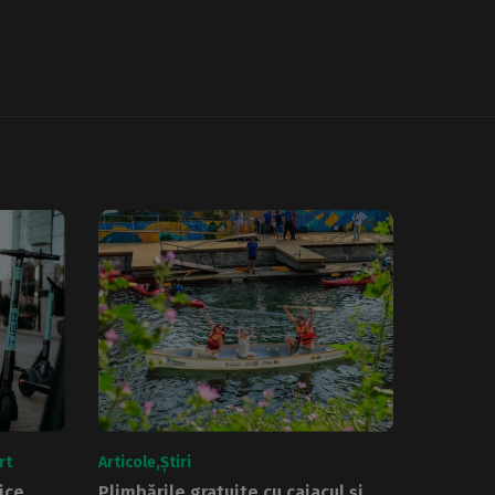
rt
Articole
Știri
ice
Plimbările gratuite cu caiacul și