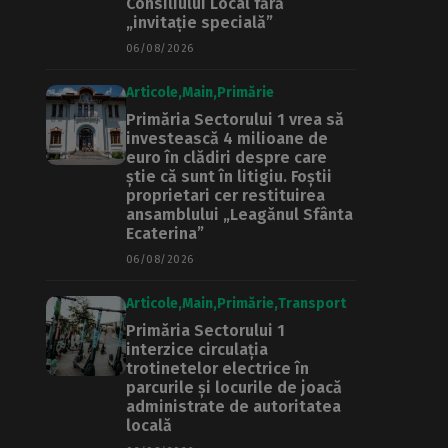
Consiliului Local fără
„invitație specială”
06/08/2026
Articole
Main
Primărie
Primăria Sectorului 1 vrea să
investească 4 milioane de
euro în clădiri despre care
știe că sunt în litigiu. Foștii
proprietari cer restituirea
ansamblului „Leagănul Sfânta
Ecaterina”
06/08/2026
Articole
Main
Primărie
Transport
Primăria Sectorului 1
interzice circulația
trotinetelor electrice în
parcurile și locurile de joacă
administrate de autoritatea
locală