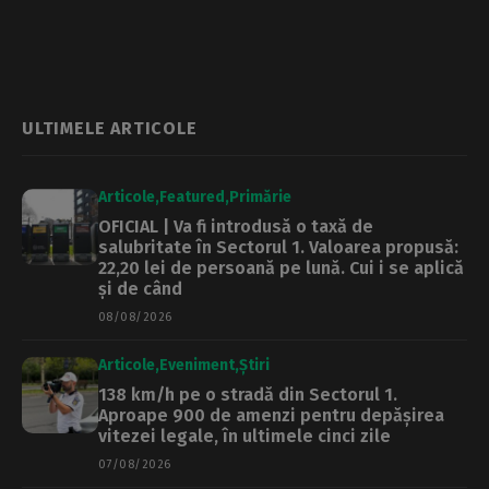
până la 32 de
la o companie de
grade în București
asigurări | Profit
ULTIMELE ARTICOLE
Articole
Featured
Primărie
OFICIAL | Va fi introdusă o taxă de
salubritate în Sectorul 1. Valoarea propusă:
22,20 lei de persoană pe lună. Cui i se aplică
și de când
08/08/2026
Articole
Eveniment
Știri
138 km/h pe o stradă din Sectorul 1.
Aproape 900 de amenzi pentru depășirea
vitezei legale, în ultimele cinci zile
07/08/2026