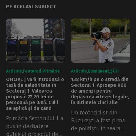
PE ACELAȘI SUBIECT
Articole
Featured
Primărie
Articole
Eveniment
Știri
OFICIAL | Va fi introdusă o
138 km/h pe o stradă din
taxă de salubritate în
Sectorul 1. Aproape 900
Sectorul 1. Valoarea
de amenzi pentru
propusă: 22,20 lei de
depășirea vitezei legale,
persoană pe lună. Cui i
în ultimele cinci zile
se aplică și de când
Un motociclist din
Primăria Sectorului 1 a
București a fost prins
pus în dezbatere
de polițiști, în seara
publicul proiectul de
de...