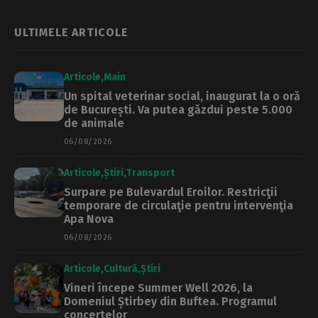
Sectorului 5 este
singur „La mulți
acuzat că a primit
ani”
mită 30 de
ULTIMELE ARTICOLE
milioane de euro
Articole
Main
Un spital veterinar social, inaugurat la o oră
de București. Va putea găzdui peste 5.000
de animale
06/08/2026
Articole
Știri
Transport
Surpare pe Bulevardul Eroilor. Restricţii
temporare de circulaţie pentru intervenţia
Apa Nova
06/08/2026
Articole
Cultură
Știri
Vineri începe Summer Well 2026, la
Domeniul Știrbey din Buftea. Programul
concertelor