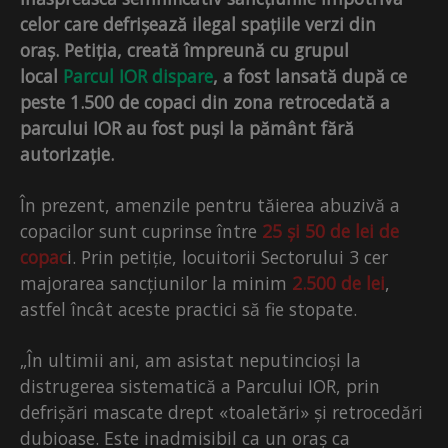
celor care defrișează ilegal spațiile verzi din
oraș. Petiția, creată împreună cu grupul
local
Parcul IOR dispare
, a fost lansată după ce
peste 1.500 de copaci din zona retrocedată a
parcului IOR au fost puși la pământ fără
autorizație.
În prezent, amenzile pentru tăierea abuzivă a
copacilor sunt cuprinse între
25 și 50 de lei de
copac
i. Prin petiție, locuitorii Sectorului 3 cer
majorarea sancțiunilor la minim
2.500 de lei
,
astfel încât aceste practici să fie stopate.
„În ultimii ani, am asistat neputincioși la
distrugerea sistematică a Parcului IOR, prin
defrișări mascate drept «toaletări» și retrocedări
dubioase. Este inadmisibil ca un oraș ca