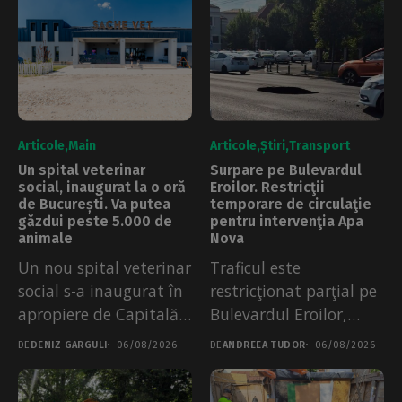
Articole
Main
Articole
Știri
Transport
Un spital veterinar
Surpare pe Bulevardul
social, inaugurat la o oră
Eroilor. Restricţii
de București. Va putea
temporare de circulaţie
găzdui peste 5.000 de
pentru intervenţia Apa
animale
Nova
Un nou spital veterinar
Traficul este
social s-a inaugurat în
restricţionat parţial pe
apropiere de Capitală,
Bulevardul Eroilor,
de...
după o surpare a
DE
DENIZ GARGULI
06/08/2026
DE
ANDREEA TUDOR
06/08/2026
părții...