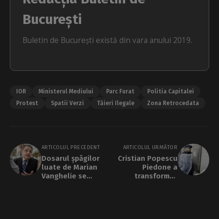
București
Buletin de București există din vara anului 2019.
IOR
Ministerul Mediului
Parc Furat
Politia Capitalei
Protest
Spatii Verzi
Tăieri Ilegale
Zona Retrocedata
ARTICOLUL PRECEDENT
ARTICOLUL URMĂTOR
Dosarul șpăgilor
Cristian Popescu
luate de Marian
Piedone a
Vanghelie se
transformat
prescrie oficial la
contul în care se
finalul lui
promova politic pe
februarie. Fostul
TikTok în cont al
primar al
ANPC. Și-a urat