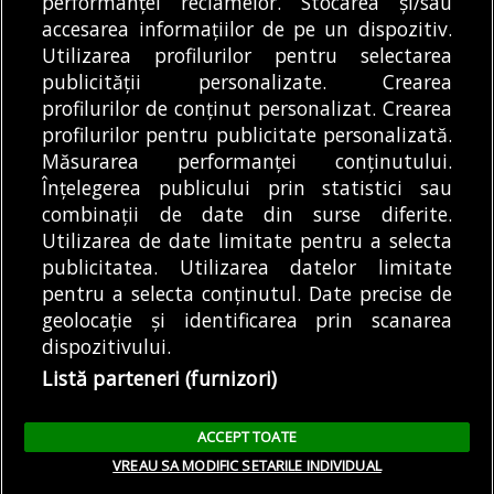
performanței reclamelor. Stocarea și/sau
dintre...
(ASPA) București a
accesarea informațiilor de pe un dispozitiv.
DE
ALEXANDRU STAN
03/08/2026
DE
CĂTĂLIN ANGHEL-DIMACHE
continuat, în această...
30/07/2026
Utilizarea profilurilor pentru selectarea
publicității personalizate. Crearea
profilurilor de conținut personalizat. Crearea
profilurilor pentru publicitate personalizată.
MODIFICĂ SETĂRILE COOKIES
Măsurarea performanței conținutului.
Înțelegerea publicului prin statistici sau
combinații de date din surse diferite.
© Copyright 2025 - Buletin de București.
Utilizarea de date limitate pentru a selecta
Găzduit de
Presslabs.com
. Powered by
TRS Design
.
publicitatea. Utilizarea datelor limitate
Despre
Media
Politică De
Cookie
Cookie
Noi
Kit
Confidențialitate
Policy (EU)
Policy
pentru a selecta conținutul. Date precise de
geolocație și identificarea prin scanarea
dispozitivului.
Share this selection
Tweet
Listă parteneri (furnizori)
Facebook
Tweet
LinkedIn
Facebook
ACCEPT TOATE
LinkedIn
VREAU SA MODIFIC SETARILE INDIVIDUAL