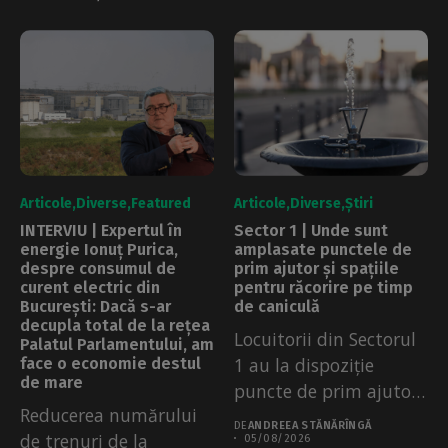
Articole
Diverse
Featured
Articole
Diverse
Știri
INTERVIU | Expertul în
Sector 1 | Unde sunt
energie Ionuț Purica,
amplasate punctele de
despre consumul de
prim ajutor și spațiile
curent electric din
pentru răcorire pe timp
București: Dacă s-ar
de caniculă
decupla total de la rețea
Locuitorii din Sectorul
Palatul Parlamentului, am
1 au la dispoziție
face o economie destul
de mare
puncte de prim ajutor,
Reducerea numărului
apă...
DE
ANDREEA STĂNĂRÎNGĂ
de trenuri de la
05/08/2026