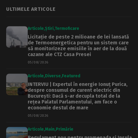
platforma oficială
vulnerabile
ULTIMELE ARTICOLE
Articole
Știri
Termoficare
Licitație de peste 2 milioane de lei lansată
de Termoenergetica pentru un sistem care
să monitorizeze emisiile în aer de la două
cazane ale CTZ Casa Presei
05/08/2026
Articole
Diverse
Featured
INTERVIU | Expertul în energie Ionuț Purica,
despre consumul de curent electric din
București: Dacă s-ar decupla total de la
rețea Palatul Parlamentului, am face o
economie destul de mare
05/08/2026
Articole
Main
Primărie
Regulament nou pentru promenada și Insula