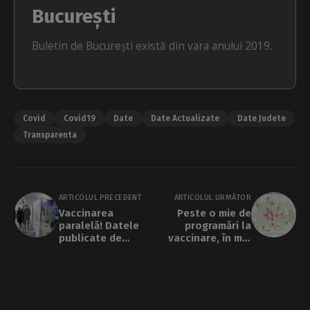
București
Buletin de București există din vara anului 2019.
Covid
Covid19
Date
Date Actualizate
Date Judete
Transparenta
ARTICOLUL PRECEDENT
ARTICOLUL URMĂTOR
Vaccinarea
Peste o mie de
paralelă! Datele
programări la
publicate de
vaccinare, în mai
ministrul Vlad
puțin de o oră, în
Voiculescu scot la
București. Locuri
iveală un sistem de
disponibile doar în
vaccinare care
Ilfov, pentru
ocolește
persoane