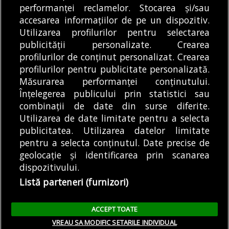
performanței reclamelor. Stocarea și/sau
DE
DIANA MATEI
06/08/2026
Şcolii Gimnaziale Pia
accesarea informațiilor de pe un dispozitiv.
Brătianu într-una
DE
RĂZVAN CHIRUȚĂ
06/08/2026
Utilizarea profilurilor pentru selectarea
dintre...
publicității personalizate. Crearea
profilurilor de conținut personalizat. Crearea
profilurilor pentru publicitate personalizată.
MODIFICĂ SETĂRILE COOKIES
Măsurarea performanței conținutului.
Înțelegerea publicului prin statistici sau
combinații de date din surse diferite.
© Copyright 2025 - Buletin de București.
Utilizarea de date limitate pentru a selecta
Găzduit de
Presslabs.com
. Powered by
TRS Design
.
publicitatea. Utilizarea datelor limitate
Despre
Media
Politică De
Cookie
Cookie
Noi
Kit
Confidențialitate
Policy (EU)
Policy
pentru a selecta conținutul. Date precise de
geolocație și identificarea prin scanarea
dispozitivului.
Share this selection
Tweet
Listă parteneri (furnizori)
Facebook
Tweet
LinkedIn
Facebook
ACCEPT TOATE
LinkedIn
VREAU SA MODIFIC SETARILE INDIVIDUAL