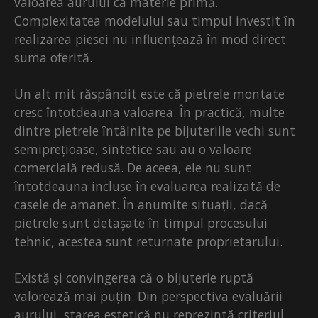
valoarea aurului ca materie primă.
Complexitatea modelului sau timpul investit în
realizarea piesei nu influențează în mod direct
suma oferită.
Un alt mit răspândit este că pietrele montate
cresc întotdeauna valoarea. În practică, multe
dintre pietrele întâlnite pe bijuteriile vechi sunt
semiprețioase, sintetice sau au o valoare
comercială redusă. De aceea, ele nu sunt
întotdeauna incluse în evaluarea realizată de
casele de amanet. În anumite situații, dacă
pietrele sunt detașate în timpul procesului
tehnic, acestea sunt returnate proprietarului.
Există și convingerea că o bijuterie ruptă
valorează mai puțin. Din perspectiva evaluării
aurului, starea estetică nu reprezintă criteriul