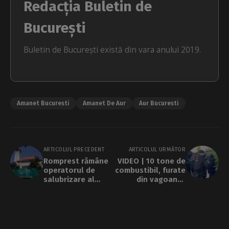
Redacția Buletin de
București
Buletin de București există din vara anului 2019.
Amanet Bucuresti
Amanet De Aur
Aur Bucuresti
ARTICOLUL PRECEDENT
ARTICOLUL URMĂTOR
Romprest rămâne
VIDEO | 10 tone de
operatorul de
combustibil, furate
salubrizare al
din vagoane-
Sectorului 1 de la 1
cisternă. Polițiștii
iulie. Contractul cu
au făcut 37 de
Blue Planet se
percheziții în
suspendă, până la
București și cinci
soluționarea
județe