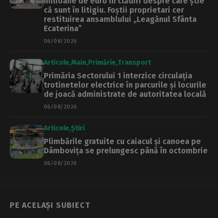
milioane de euro în clădiri despre care știe
că sunt în litigiu. Foștii proprietari cer
restituirea ansamblului „Leagănul Sfânta
Ecaterina”
06/08/2026
Articole
Main
Primărie
Transport
Primăria Sectorului 1 interzice circulația
trotinetelor electrice în parcurile și locurile
de joacă administrate de autoritatea locală
06/08/2026
Articole
Știri
Plimbările gratuite cu caiacul și canoea pe
Dâmbovița se prelungesc până în octombrie
06/08/2026
PE ACELAȘI SUBIECT