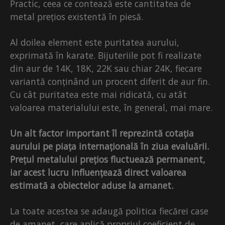
Practic, ceea ce contează este cantitatea de
metal prețios existentă în piesă.
Al doilea element este puritatea aurului,
exprimată în karate. Bijuteriile pot fi realizate
din aur de 14K, 18K, 22K sau chiar 24K, fiecare
variantă conținând un procent diferit de aur fin.
Cu cât puritatea este mai ridicată, cu atât
valoarea materialului este, în general, mai mare.
Un alt factor important îl reprezintă cotația
aurului pe piața internațională în ziua evaluării.
Prețul metalului prețios fluctuează permanent,
iar acest lucru influențează direct valoarea
estimată a obiectelor aduse la amanet.
La toate acestea se adaugă politica fiecărei case
de amanet, care aplică propriul coeficient de