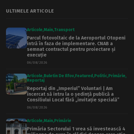
litigiului
ULTIMELE ARTICOLE
Articole
Main
Transport
Parcul fotovoltaic de la Aeroportul Otopeni
intră în faza de implementare. CNAB a
semnat contractul pentru proiectare și
execuție
06/08/2026
Articole
Buletin De Ilfov
Featured
Politic
Primărie
Reportaj
Reportaj din „Imperiul” Voluntari | Am
încercat să intru la o ședință publică a
Consiliului Local fără „invitație specială”
06/08/2026
Articole
Main
Primărie
Primăria Sectorului 1 vrea să investească 4