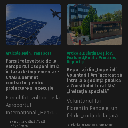
Articole
Main
Transport
Articole
Buletin De Ilfov
Featured
Politic
Primărie
Parcul fotovoltaic de la
Reportaj
Aeroportul Otopeni intră
Reportaj din „Imperiul”
în faza de implementare.
Voluntari | Am încercat să
CNAB a semnat
intru la o ședință publică
contractul pentru
a Consiliului Local fără
proiectare și execuție
„invitație specială”
Parcul fotovoltaic de la
Voluntariul lui
Aeroportul
Florentin Pandele, un
Internațional „Henri
fel de „rudă de la țară”
Coandă” București
a...
DE
ANDREEA STĂNĂRÎNGĂ
DE
CĂTĂLIN ANGHEL-DIMACHE
(Otopeni) intră în...
06/08/2026