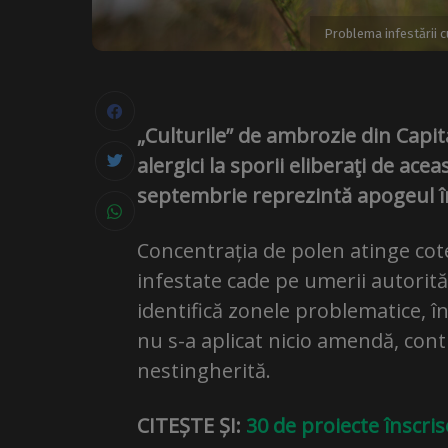
Problema infestării c
„Culturile” de ambrozie din Capit
alergici la sporii eliberaţi de ac
septembrie reprezintă apogeul în
Concentrația de polen atinge cote
infestate cade pe umerii autorităț
identifică zonele problematice, î
nu s-a aplicat nicio amendă, cont
nestingherită.
CITEȘTE ȘI:
30 de proiecte înscri