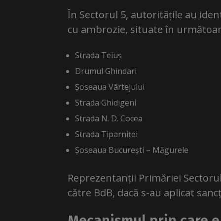
În Sectorul 5, autoritățile au ide
cu ambrozie, situate în următoar
Strada Teiuș
Drumul Ghindari
Șoseaua Vârtejului
Strada Ghidigeni
Strada N. D. Cocea
Strada Tiparniței
Șoseaua București – Măgurele
Reprezentanții Primăriei Sectoru
către BdB, dacă s-au aplicat sanc
Mecanismul prin care e