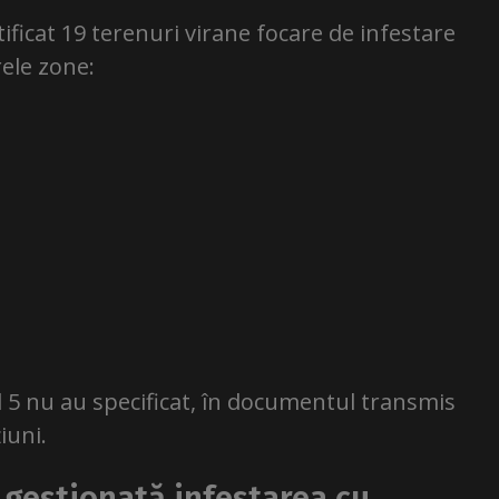
ntificat 19 terenuri virane focare de infestare
ele zone:
l 5 nu au specificat, în documentul transmis
țiuni.
 gestionată infestarea cu