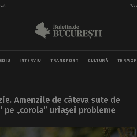
ocal.
Wed
EDIU
INTERVIU
TRANSPORT
CULTURĂ
TERMOF
ie. Amenzile de câteva sute de
” pe „corola” uriaşei probleme