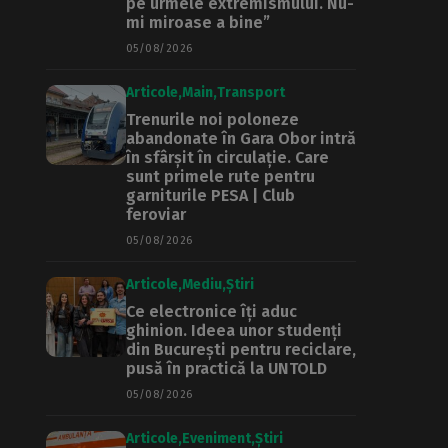
pe urmele extremismului. Nu-
mi miroase a bine”
05/08/2026
Articole
Main
Transport
Trenurile noi poloneze
abandonate în Gara Obor intră
în sfârșit în circulație. Care
sunt primele rute pentru
garniturile PESA | Club
feroviar
05/08/2026
Articole
Mediu
Știri
Ce electronice îți aduc
ghinion. Ideea unor studenți
din București pentru reciclare,
pusă în practică la UNTOLD
05/08/2026
Articole
Eveniment
Știri