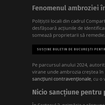
Fenomenul ambroziei în
Polițiștii locali din cadrul Compa
desfășoară acțiunile de identifica
somează proprietarii să remediez
SUSȚINE BULETIN DE BUCUREȘTI PENTRU
Pe parcursul anului 2024, autorită
virane unde ambrozia creștea în 
sancțiuni contravenționale
, cu o
Nicio sancțiune pentru p