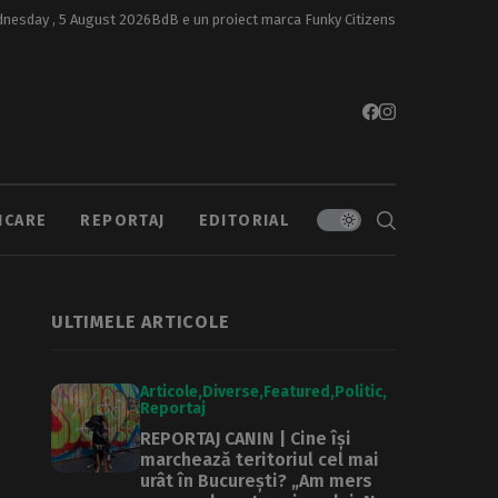
nesday , 5 August 2026
BdB e un proiect marca
Funky Citizens
ICARE
REPORTAJ
EDITORIAL
ULTIMELE ARTICOLE
Articole
Diverse
Featured
Politic
Reportaj
REPORTAJ CANIN | Cine își
marchează teritoriul cel mai
urât în București? „Am mers