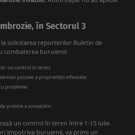
mbrozie, în Sectorul 3
la solicitarea reporterilor Buletin de
u combaterea buruienii:
ntr-un control în teren;
adresei poștale a proprietății infestate;
 cu probleme;
de primire a somațiilor.
ză un control în teren între 1-15 iulie.
ri împotriva buruienii, va primi un