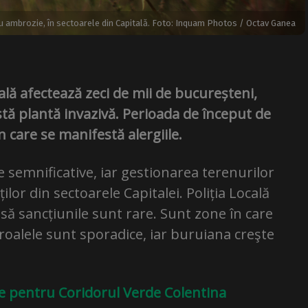
u ambrozie, în sectoarele din Capitală. Foto: Inquam Photos / Octav Ganea
ală afectează zeci de mii de bucureșteni,
eastă plantă invazivă. Perioada de început de
 care se manifestă alergiile.
 semnificative, iar gestionarea terenurilor
ilor din sectoarele Capitalei. Poliția Locală
nsă sancțiunile sunt rare. Sunt zone în care
roalele sunt sporadice, iar buruiana creşte
se pentru Coridorul Verde Colentina