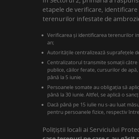
În Sectorul 2, primăria a răspuns 
etapele de verificare, identificar
terenurilor infestate de ambrozi
Verificarea și identificarea terenurilor 
an;
Autoritățile centralizează suprafețele d
Centralizatorul transmite somații către 
publice, căilor ferate, cursurilor de apă, 
până la 5 iunie.
Persoanele somate au obligația să apli
până la 30 iunie. Altfel, se aplică o san
Dacă până pe 15 iulie nu s-au luat măsur
pentru persoanele fizice, respectiv între
Polițiștii locali ai Serviciului Pro
șase terenuri pe care s-au găsit 