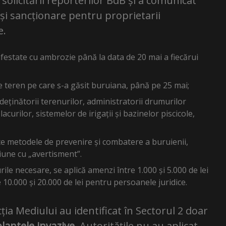
solicitării reporterilor BdB și a comunicat
e și sancționare pentru proprietarii
e.
infestate cu ambrozie până la data de 20 mai a fiecărui
e teren pe care s-a găsit buruiana, până pe 25 mai;
deținătorii terenurilor, administratorii drumurilor
lacurilor, sistemelor de irigații și bazinelor piscicole,
ce metodele de prevenire și combatere a buruienii,
cțiune cu „avertisment”.
ile necesare, se aplică amenzi între 1.000 și 5.000 de lei
 10.000 și 20.000 de lei pentru persoanele juridice.
tecția Mediului au identificat în Sectorul 2 doar
plantele invazive
. Autoritățile nu au aplicat