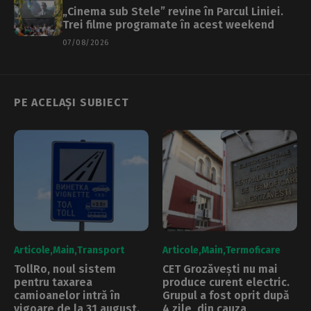
„Cinema sub Stele” revine în Parcul Liniei.
Trei filme programate în acest weekend
07/08/2026
PE ACELAȘI SUBIECT
Articole
Main
Transport
Articole
Main
Termoficare
TollRo, noul sistem
CET Grozăvești nu mai
pentru taxarea
produce curent electric.
camioanelor intră în
Grupul a fost oprit după
vigoare de la 31 august.
4 zile, din cauza