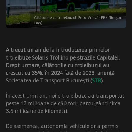
Călătoriile cu troleibuzul. Foto: Arhivă (FB/ Nicușor
Dan)
A trecut un an de la introducerea primelor
troleibuze Solaris Trollino pe străzile Capitalei.
Drept urmare, călătoriile cu troleibuzul au
crescut cu 35%,
în 2024
față de 2023, anunță
Societatea de Transport București (
STB
).
În acest prim an, noile troleibuze au transportat
peste 17 milioane de călători, parcurgând circa
3,6 milioane de kilometri.
De asemenea, autonomia vehiculelor a permis