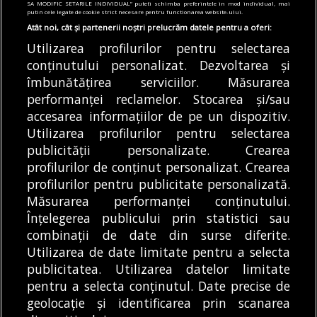
mod repetat pe
până la 36 de grade. ANM
SA MODIFIC SETARILE INDIVIDUAL” puteti schimba preferintele in mod individual, mai
putin cele legate de cookie strict necesare pentru functionarea website-ului.
autostradă. Unele sunt
anunță două coduri
Atât noi, cât și partenerii noștri prelucrăm datele pentru a oferi:
puse intenționat
galbene de caniculă
Utilizarea profilurilor pentru selectarea
Direcția Regională de
În acest final de
conținutului personalizat. Dezvoltarea și
Drumuri și Poduri
săptămână, vremea va
îmbunătățirea serviciilor. Măsurarea
(DRDP) Constanța îi
fi extrem de caldă în...
performanței reclamelor. Stocarea și/sau
avertizează pe șoferi...
accesarea informațiilor de pe un dispozitiv.
DE
ANDREEA STĂNĂRÎNGĂ
DE
DENIZ GARGULI
07/08/2026
07/08/2026
Utilizarea profilurilor pentru selectarea
publicității personalizate. Crearea
profilurilor de conținut personalizat. Crearea
profilurilor pentru publicitate personalizată.
MODIFICĂ SETĂRILE COOKIES
Măsurarea performanței conținutului.
Înțelegerea publicului prin statistici sau
combinații de date din surse diferite.
© Copyright 2025 - Buletin de București.
Utilizarea de date limitate pentru a selecta
Găzduit de
Presslabs.com
. Powered by
TRS Design
.
publicitatea. Utilizarea datelor limitate
Despre
Media
Politică De
Cookie
Cookie
Noi
Kit
Confidențialitate
Policy (EU)
Policy
pentru a selecta conținutul. Date precise de
geolocație și identificarea prin scanarea