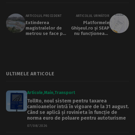
ARTICOLUL PRECEDENT
ARTICOLUL URMĂTOR
Extinderea
Platformele
magistralelor de
Ghișeul.ro și SEAP
metrou se face pe
nu funcționează
un sol fragil.
până pe 17
Imaginile din
februarie
satelit arată
probleme și în
zona Piața Unirii
ULTIMELE ARTICOLE
Articole
Main
Transport
TollRo, noul sistem pentru taxarea
camioanelor intră în vigoare de la 31 august.
Când se aplică și rovinieta în funcție de
norma euro de poluare pentru autoturisme
07/08/2026