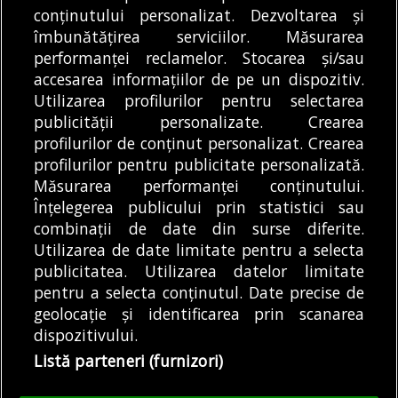
Spitalelor și Serviciilor
STB a intrat în
conținutului personalizat. Dezvoltarea și
Medicale București
îmbunătățirea serviciilor. Măsurarea
insolvență joi, 6 august
(ASSMB) s-a alăturat
performanței reclamelor. Stocarea și/sau
2026, înregistrând-o la
DE
DIANA MATEI
08/08/2026
Asociației ARNIS în...
accesarea informațiilor de pe un dispozitiv.
Tribunalul...
DE
ALEXANDRU STAN
08/08/2026
Utilizarea profilurilor pentru selectarea
publicității personalizate. Crearea
profilurilor de conținut personalizat. Crearea
profilurilor pentru publicitate personalizată.
MODIFICĂ SETĂRILE COOKIES
Măsurarea performanței conținutului.
Înțelegerea publicului prin statistici sau
combinații de date din surse diferite.
© Copyright 2025 - Buletin de București.
Utilizarea de date limitate pentru a selecta
Găzduit de
Presslabs.com
. Powered by
TRS Design
.
publicitatea. Utilizarea datelor limitate
Despre
Media
Politică De
Cookie
Cookie
Noi
Kit
Confidențialitate
Policy (EU)
Policy
pentru a selecta conținutul. Date precise de
geolocație și identificarea prin scanarea
dispozitivului.
Share this selection
Tweet
Listă parteneri (furnizori)
Facebook
Tweet
LinkedIn
Facebook