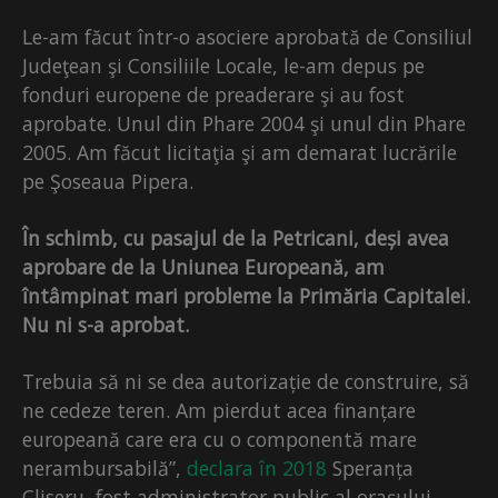
Le-am făcut într-o asociere aprobată de Consiliul
Judeţean şi Consiliile Locale, le-am depus pe
fonduri europene de preaderare şi au fost
aprobate. Unul din Phare 2004 şi unul din Phare
2005. Am făcut licitaţia şi am demarat lucrările
pe Şoseaua Pipera.
În schimb, cu pasajul de la Petricani, deși avea
aprobare de la Uniunea Europeană, am
întâmpinat mari probleme la Primăria Capitalei.
Nu ni s-a aprobat.
Trebuia să ni se dea autorizație de construire, să
ne cedeze teren. Am pierdut acea finanțare
europeană care era cu o componentă mare
nerambursabilă”,
declara în 2018
Speranța
Cliseru, fost administrator public al orașului