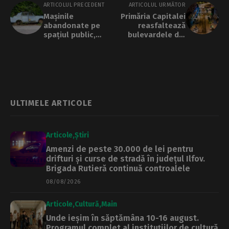
ARTICOLUL PRECEDENT
ARTICOLUL URMĂTOR
Mașinile
Primăria Capitalei
abandonate pe
reasfaltează
spațiul public,
bulevardele din
vândute cu
centrul orașului
ajutorul PMB și
Ministerului
Economiei
ULTIMELE ARTICOLE
Articole
Știri
Amenzi de peste 30.000 de lei pentru
drifturi și curse de stradă în județul Ilfov.
Brigada Rutieră continuă controalele
08/08/2026
Articole
Cultură
Main
Unde ieșim în săptămâna 10-16 august.
Programul complet al instituțiilor de cultură