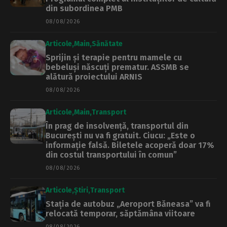
din subordinea PMB
08/08/2026
Articole
Main
Sănătate
Sprijin și terapie pentru mamele cu
bebeluși născuți prematur. ASSMB se
alătură proiectului ARNIS
08/08/2026
Articole
Main
Transport
În prag de insolvență, transportul din
București nu va fi gratuit. Ciucu: „Este o
informație falsă. Biletele acoperă doar 17%
din costul transportului în comun”
08/08/2026
Articole
Știri
Transport
Stația de autobuz „Aeroport Băneasa” va fi
relocată temporar, săptămâna viitoare
08/08/2026