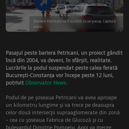
Bariera Petricani va fi ocolită cu un pasaj. Captură
video
Pasajul peste bariera Petricani, un proiect gândit
încă din 2004, va deveni, în sfârșit, realitate.
Lucrările la podul suspendat peste calea ferată
București-Constanța vor începe peste 12 luni,
potrivit
Observator News.
Podul de pe şoseaua Petricani va avea aproape
un kilometru lungime şi va trece pe deasupra
celor două intersecţii supraaglomerate din zonă
– cea cu şoseaua Fabrica de Glucoză şi cu
bulevardul Dimitrie Pompeiu. Apoi va merge