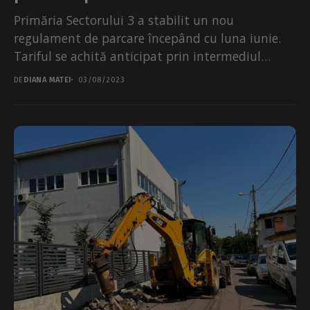
Primăria Sectorului 3 a stabilit un nou
regulament de parcare începând cu luna iunie.
Tariful se achită anticipat prin intermediul
unui SMS la 7494,...
DE
DIANA MATEI
03/08/2023