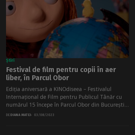
Știri
Festival de film pentru copii în aer
liber, în Parcul Obor
Ediția aniversară a KINOdiseea – Festivalul
Internațional de Film pentru Publicul Tânăr cu
numărul 15 începe în Parcul Obor din București.
Evenimentul va...
DE
DIANA MATEI
03/08/2023