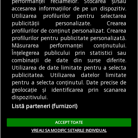
performanței reclamelor. Stocarea și/sau
valorează tichetul social
accesarea informațiilor de pe un dispozitiv.
05/08/2026
Utilizarea profilurilor pentru selectarea
publicității personalizate. Crearea
profilurilor de conținut personalizat. Crearea
profilurilor pentru publicitate personalizată.
MODIFICĂ SETĂRILE COOKIES
Măsurarea performanței conținutului.
Înțelegerea publicului prin statistici sau
combinații de date din surse diferite.
© Copyright 2025 - Buletin de București.
Utilizarea de date limitate pentru a selecta
Găzduit de
Presslabs.com
. Powered by
TRS Design
.
publicitatea. Utilizarea datelor limitate
Despre
Media
Politică De
Cookie
Cookie
Noi
Kit
Confidențialitate
Policy (EU)
Policy
pentru a selecta conținutul. Date precise de
geolocație și identificarea prin scanarea
dispozitivului.
Share this selection
Tweet
Listă parteneri (furnizori)
Facebook
Tweet
LinkedIn
Facebook
ACCEPT TOATE
LinkedIn
VREAU SA MODIFIC SETARILE INDIVIDUAL