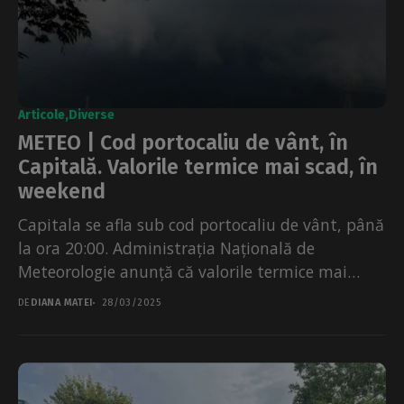
Articole
Diverse
METEO | Cod portocaliu de vânt, în
Capitală. Valorile termice mai scad, în
weekend
Capitala se afla sub cod portocaliu de vânt, până
la ora 20:00. Administrația Națională de
Meteorologie anunță că valorile termice mai
scad, dar...
DE
DIANA MATEI
28/03/2025