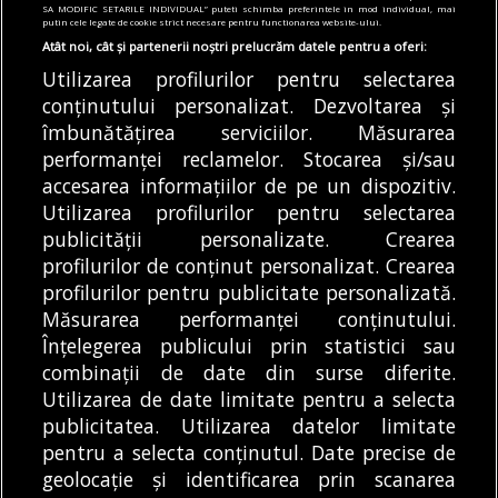
Programul liniei 41 se prelungește pentru
SA MODIFIC SETARILE INDIVIDUAL” puteti schimba preferintele in mod individual, mai
meciul Dinamo București – FC Voluntari
putin cele legate de cookie strict necesare pentru functionarea website-ului.
Atât noi, cât și partenerii noștri prelucrăm datele pentru a oferi:
08/08/2026
Utilizarea profilurilor pentru selectarea
Articole
Main
Sănătate
conținutului personalizat. Dezvoltarea și
Caravana cu Medici îi informează pe tineri
îmbunătățirea serviciilor. Măsurarea
despre infecția HPV, la Summer Well.
performanței reclamelor. Stocarea și/sau
Capitala, fruntașă la vaccinare
accesarea informațiilor de pe un dispozitiv.
08/08/2026
Utilizarea profilurilor pentru selectarea
publicității personalizate. Crearea
profilurilor de conținut personalizat. Crearea
profilurilor pentru publicitate personalizată.
MODIFICĂ SETĂRILE COOKIES
Măsurarea performanței conținutului.
Înțelegerea publicului prin statistici sau
combinații de date din surse diferite.
© Copyright 2025 - Buletin de București.
Utilizarea de date limitate pentru a selecta
Găzduit de
Presslabs.com
. Powered by
TRS Design
.
publicitatea. Utilizarea datelor limitate
Despre
Media
Politică De
Cookie
Cookie
Noi
Kit
Confidențialitate
Policy (EU)
Policy
pentru a selecta conținutul. Date precise de
geolocație și identificarea prin scanarea