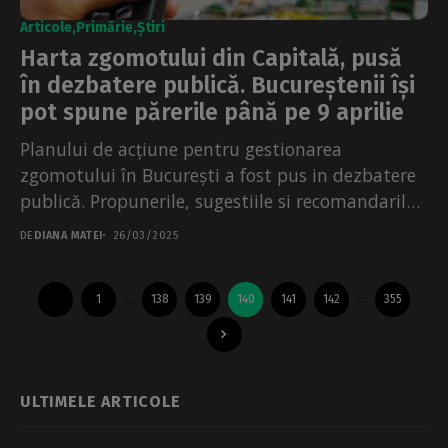
Articole
Primărie
Știri
Harta zgomotului din Capitală, pusă
în dezbatere publică. Bucureștenii își
pot spune părerile până pe 9 aprilie
Planului de acțiune pentru gestionarea
zgomotului în București a fost pus in dezbatere
publică. Propunerile, sugestiile si recomandarile
privind harta zgomotului din Capitală...
DE
DIANA MATEI
26/03/2025
1
…
138
139
140
141
142
…
355
ULTIMELE ARTICOLE