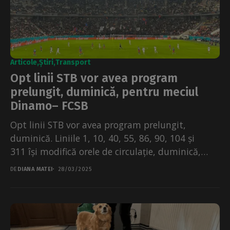
Articole
Știri
Transport
Opt linii STB vor avea program
prelungit, duminică, pentru meciul
Dinamo– FCSB
Opt linii STB vor avea program prelungit,
duminică. Liniile 1, 10, 40, 55, 86, 90, 104 și
311 își modifică orele de circulație, duminică,
30.03.2025,...
DE
DIANA MATEI
28/03/2025