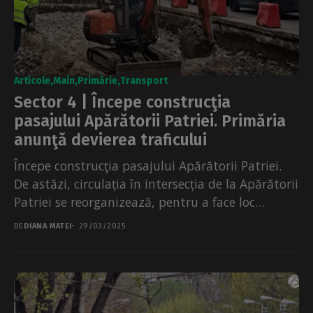
Articole
Main
Primărie
Transport
Sector 4 | Începe construcţia
pasajului Apărătorii Patriei. Primăria
anunţă devierea traficului
Începe construcţia pasajului Apărătorii Patriei.
De astăzi, circulația în intersecția de la Apărătorii
Patriei se reorganizează, pentru a face loc
utilajelor de mare...
DE
DIANA MATEI
29/03/2025