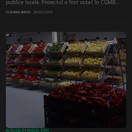
publice locale. Proiectul a fost votat în CGMB.
Decizia se...
DE
DIANA MATEI
28/03/2025
Articole
Primărie
Știri