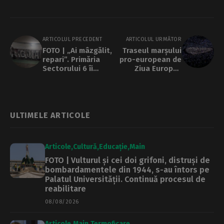
ARTICOLUL PRECEDENT
ARTICOLUL URMĂTOR
FOTO | „Ai mâzgălit,
Traseul marșului
repari”. Primăria
pro-european de
Sectorului 6 îi
Ziua Europei.
obligă pe autorii
Recomandările
de graffiti să
Brigăzii Rutiere
revopsească
pereții pe care îi
desenează
ULTIMELE ARTICOLE
Articole
Cultură
Educație
Main
FOTO | Vulturul și cei doi grifoni, distruși de
bombardamentele din 1944, s-au întors pe
Palatul Universității. Continuă procesul de
reabilitare
08/08/2026
Articole
Main
Termoficare