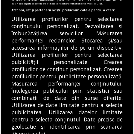
mai mici decât la CFR |
județul Ilfov. Brigada
putin cele legate de cookie strict necesare pentru functionarea website-ului.
Club Feroviar
Rutieră continuă
Atât noi, cât și partenerii noștri prelucrăm datele pentru a oferi:
controalele
Ferotrafic TFI,
Utilizarea profilurilor pentru selectarea
Brigada Rutieră a dat
operatorul ieșean de
conținutului personalizat. Dezvoltarea și
amenzi de peste
îmbunătățirea serviciilor. Măsurarea
transport, pune în
30.000 de lei pentru
performanței reclamelor. Stocarea și/sau
circulație trei trenuri
REDACȚIA BULETIN DE
drifturi...
DE
accesarea informațiilor de pe un dispozitiv.
Intercity...
BUCUREȘTI
DE
ALEXANDRU STAN
08/08/2026
08/08/2026
Utilizarea profilurilor pentru selectarea
publicității personalizate. Crearea
profilurilor de conținut personalizat. Crearea
profilurilor pentru publicitate personalizată.
MODIFICĂ SETĂRILE COOKIES
Măsurarea performanței conținutului.
Înțelegerea publicului prin statistici sau
combinații de date din surse diferite.
© Copyright 2025 - Buletin de București.
Utilizarea de date limitate pentru a selecta
Găzduit de
Presslabs.com
. Powered by
TRS Design
.
publicitatea. Utilizarea datelor limitate
Despre
Media
Politică De
Cookie
Cookie
Noi
Kit
Confidențialitate
Policy (EU)
Policy
pentru a selecta conținutul. Date precise de
geolocație și identificarea prin scanarea
dispozitivului.