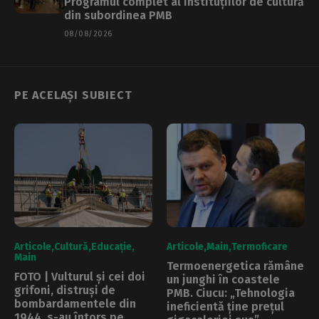
Programul complet al instituțiilor de cultură
din subordinea PMB
08/08/2026
PE ACELAȘI SUBIECT
Articole
Cultură
Educație
Articole
Main
Termoficare
Main
Termoenergetica rămâne
FOTO | Vulturul și cei doi
un junghi în coastele
grifoni, distruși de
PMB. Ciucu: „Tehnologia
bombardamentele din
ineficientă ține prețul
1944, s-au întors pe