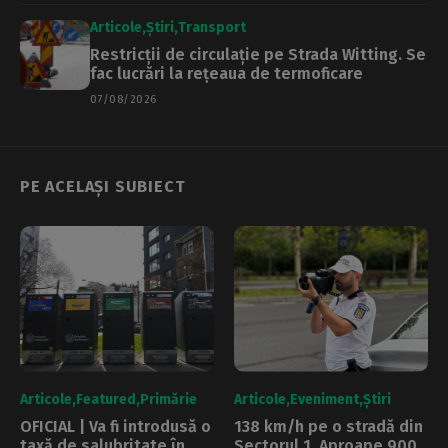
Articole
Știri
Transport
Restricții de circulație pe Strada Witting. Se
fac lucrări la rețeaua de termoficare
07/08/2026
PE ACELAȘI SUBIECT
Articole
Featured
Primărie
Articole
Eveniment
Știri
OFICIAL | Va fi introdusă o
138 km/h pe o stradă din
taxă de salubritate în
Sectorul 1. Aproape 900