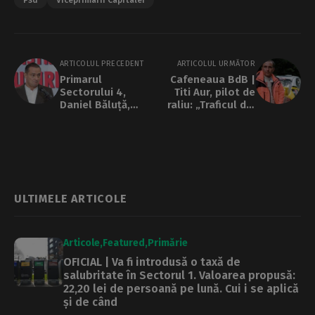
Psd
Viceprimarii Capitalei
ARTICOLUL PRECEDENT
ARTICOLUL URMĂTOR
Primarul
Cafeneaua BdB |
Sectorului 4,
Titi Aur, pilot de
Daniel Băluță,
raliu: „Traficul din
anunță că va
Bucureşti s-a
candida la Primăria
modificat… bine
Capitalei
rău”
ULTIMELE ARTICOLE
Articole
Featured
Primărie
OFICIAL | Va fi introdusă o taxă de
salubritate în Sectorul 1. Valoarea propusă:
22,20 lei de persoană pe lună. Cui i se aplică
și de când