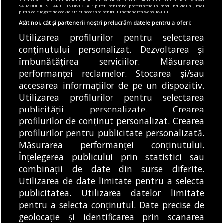
explozia din Rahova.
și în iulie. Care este
SA MODIFIC SETARILE INDIVIDUAL” puteti schimba preferintele in mod individual, mai
putin cele legate de cookie strict necesare pentru functionarea website-ului.
Senzori seismici vor fi
stadiul viitoarelor stații
montați în crăpăturile
de metrou
Atât noi, cât și partenerii noștri prelucrăm datele pentru a oferi:
apartamentelor afectate
Utilizarea profilurilor pentru selectarea
Metrorex a precizat că
Lucrările de punere în
conținutului personalizat. Dezvoltarea și
lucrările la Magistrala
îmbunătățirea serviciilor. Măsurarea
siguranță a blocului
6 de metrou au
performanței reclamelor. Stocarea și/sau
distrus de explozia din
continuat...
DE
ANDREEA STĂNĂRÎNGĂ
accesarea informațiilor de pe un dispozitiv.
Rahova...
07/08/2026
DE
ALEXANDRU STAN
07/08/2026
Utilizarea profilurilor pentru selectarea
publicității personalizate. Crearea
profilurilor de conținut personalizat. Crearea
profilurilor pentru publicitate personalizată.
MODIFICĂ SETĂRILE COOKIES
Măsurarea performanței conținutului.
Înțelegerea publicului prin statistici sau
combinații de date din surse diferite.
© Copyright 2025 - Buletin de București.
Utilizarea de date limitate pentru a selecta
Găzduit de
Presslabs.com
. Powered by
TRS Design
.
publicitatea. Utilizarea datelor limitate
Despre
Media
Politică De
Cookie
Cookie
Noi
Kit
Confidențialitate
Policy (EU)
Policy
pentru a selecta conținutul. Date precise de
geolocație și identificarea prin scanarea