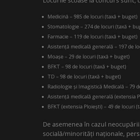
Locurile scoase la concurs sunt
Medicină – 985 de locuri (taxă + buget)
Stomatologie – 274 de locuri (taxă + bu
Farmacie – 119 de locuri (taxă + buget)
Asistență medicală generală – 197 de lo
Moașe – 29 de locuri (taxă + buget)
BFKT – 98 de locuri (taxă + buget)
TD – 98 de locuri (taxă + buget)
Radiologie și Imagistică Medicală – 79 d
Asistență medicală generală (extensia Pl
BFKT (extensia Ploiești) – 49 de locuri (
De asemenea în cazul neocupării l
socială/minorități naționale, pers