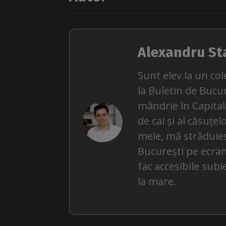
Alexandru St
Sunt elev la un col
la Buletin de Bucu
mândrie în Capitală
de cai și al căsuțel
mele, mă străduies
București pe ecrane
fac accesibile subi
la mare.