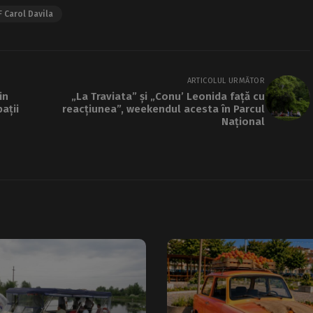
 Carol Davila
ARTICOLUL URMĂTOR
in
„La Traviata” și „Conu’ Leonida față cu
ații
reacțiunea”, weekendul acesta în Parcul
Național