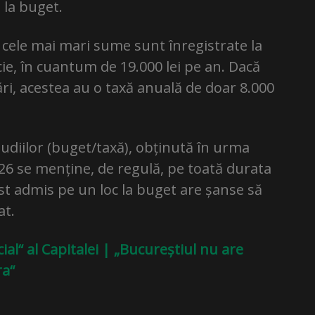
e la buget.
, cele mai mari sume sunt înregistrate la
ie, în cuantum de 19.000 lei pe an. Dacă
ări, acestea au o taxă anuală de doar 8.000
udiilor (buget/taxă), obținută în urma
6 se menține, de regulă, pe toată durata
fost admis pe un loc la buget are șanse să
at.
ial“ al Capitalei | „Bucureștiul nu are
ra“