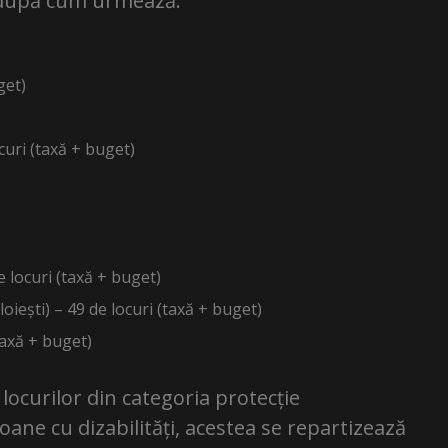
, după cum urmează:
get)
curi (taxă + buget)
e locuri (taxă + buget)
oiești) – 49 de locuri (taxă + buget)
taxă + buget)
ocurilor din categoria protecție
oane cu dizabilități, acestea se repartizează