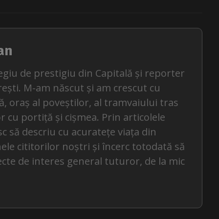
an
egiu de prestigiu din Capitală și reporter
rești. M-am născut și am crescut cu
, oraș al poveștilor, al tramvaiului tras
or cu portiță și cișmea. Prin articolele
c să descriu cu acuratețe viața din
le cititorilor noștri și încerc totodată să
ecte de interes general tuturor, de la mic