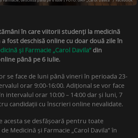
și Farmacie, deschisă până pe 6 iulie | FOTO: UMF „Carol Davila” / Facebook
mâni în care viitorii studenți la medicină
 a fost deschisă online cu doar două zile în
dicină și Farmacie „Carol Davila”
din
online până pe 6 iulie.
or se face de luni până vineri în perioada 23-
ntervalul orar 9:00-16:00. Adițional se vor face
în intervalul orar 10:00 – 14:00 dar și luni, 7
ntru candidații cu înscrieri online nevalidate.
e acesta se desfășoară pentru toate
i de Medicină și Farmacie „Carol Davila” în