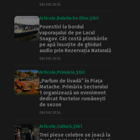
08/08/2026
Articole
Buletin De Ilfov
Știri
Povestiri la bordul
vaporașului de pe Lacul
Snagov. Cât costă plimbările
pe apă însoțite de ghiduri
audio prin Rezervația Naturală
08/08/2026
Articole
Primărie
Știri
„Parfum de livadă” în Piața
Matache. Primăria Sectorului
1 organizează un eveniment
dedicat fructelor românești
de sezon
08/08/2026
Articole
Cultură
Știri
Trei piese celebre se joacă la