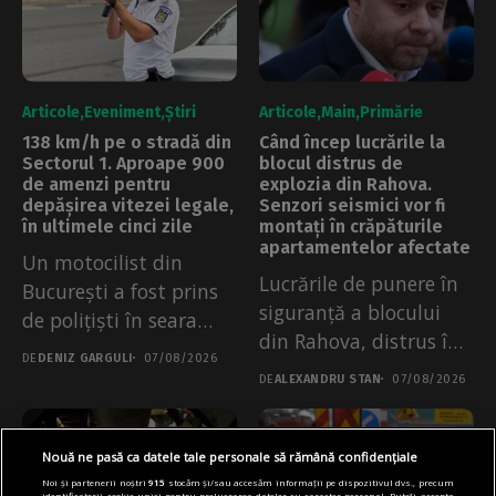
Articole
Eveniment
Știri
Articole
Main
Primărie
138 km/h pe o stradă din
Când încep lucrările la
Sectorul 1. Aproape 900
blocul distrus de
de amenzi pentru
explozia din Rahova.
depășirea vitezei legale,
Senzori seismici vor fi
în ultimele cinci zile
montați în crăpăturile
apartamentelor afectate
Un motocilist din
Lucrările de punere în
București a fost prins
siguranță a blocului
de polițiști în seara
din Rahova, distrus în
de...
DE
DENIZ GARGULI
07/08/2026
urma...
DE
ALEXANDRU STAN
07/08/2026
Nouă ne pasă ca datele tale personale să rămână confidențiale
Noi și partenerii noștri
915
stocăm și/sau accesăm informații pe dispozitivul dvs., precum
identificatorii cookie unici pentru prelucrarea datelor cu caracter personal. Puteți accepta