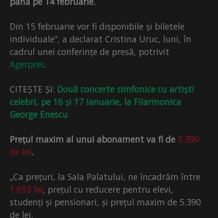
până pe 14 februarie.
Din 15 februarie vor fi disponibile și biletele
individuale”, a declarat Cristina Uruc, luni, în
cadrul unei conferințe de presă, potrivit
Agerpres
.
CITEȘTE ȘI:
Două concerte simfonice cu artiști
celebri, pe 16 și 17 ianuarie, la Filarmonica
George Enescu
Prețul maxim al unui abonament va fi de
5.390
de lei
.
„Ca prețuri, la Sala Palatului, ne încadrăm între
1.653 lei
, prețul cu reducere pentru elevi,
studenți și pensionari, și prețul maxim de 5.390
de lei.