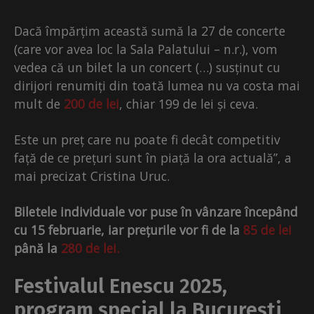
Dacă împărțim această sumă la 27 de concerte
(care vor avea loc la Sala Palatului – n.r.), vom
vedea că un bilet la un concert (…) susținut cu
dirijori renumiți din toată lumea nu va costa mai
mult de
200 de lei
, chiar 199 de lei și ceva.
Este un preț care nu poate fi decât competitiv
față de ce prețuri sunt în piață la ora actuală”, a
mai precizat Cristina Uruc.
Biletele individuale vor puse în vânzare începând
cu 15 februarie, iar prețurile vor fi de la
85 de lei
până la
280 de lei.
Festivalul Enescu 2025,
program special la București