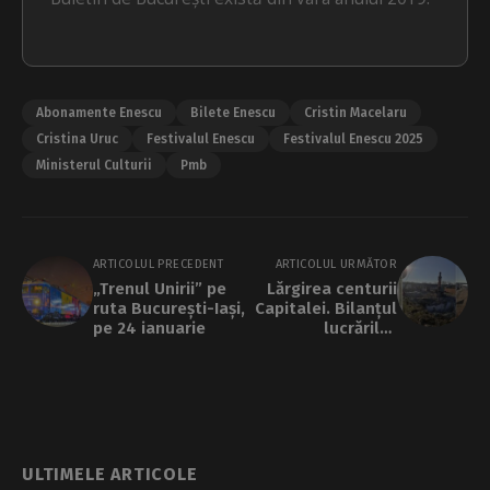
Abonamente Enescu
Bilete Enescu
Cristin Macelaru
Cristina Uruc
Festivalul Enescu
Festivalul Enescu 2025
Ministerul Culturii
Pmb
ARTICOLUL PRECEDENT
ARTICOLUL URMĂTOR
„Trenul Unirii” pe
Lărgirea centurii
ruta București-Iași,
Capitalei. Bilanțul
pe 24 ianuarie
lucrărilor
efectuate între
Jilava și Domnești
ULTIMELE ARTICOLE