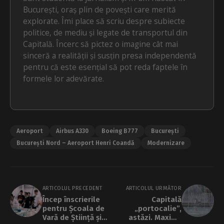
București, oraș plin de povești care merită
explorate. Îmi place să scriu despre subiecte
politice, de mediu și legate de transportul din
Capitală. Încerc să pictez o imagine cât mai
sinceră a realității și susțin presa independentă
pentru că este esențial să pot reda faptele în
formele lor adevărate.
Aeroport
Airbus A330
Boeing B777
București
București Nord – Aeroport Henri Coandă
Modernizare
ARTICOLUL PRECEDENT
ARTICOLUL URMĂTOR
Încep înscrierile
Capitală
pentru Școala de
„portocalie”,
Vară de Știință și
astăzi. Maxima