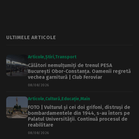
Tehnologie de la
termică urcă la 39
Măgurele
de grade
ULTIMELE ARTICOLE
Articole
Știri
Transport
Călători nemulțumiți de trenul PESA
București Obor-Constanța. Oamenii regretă
vechea garnitură | Club Feroviar
08/08/2026
Articole
Cultură
Educație
Main
FOTO | Vulturul și cei doi grifoni, distruși de
bombardamentele din 1944, s-au întors pe
Palatul Universității. Continuă procesul de
reabilitare
08/08/2026