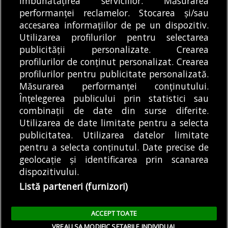
îmbunătățirea serviciilor. Măsurarea
coastele Primăriei
transport, pune în
performanței reclamelor. Stocarea și/sau
Generale, după ce
circulație trei trenuri
DE
ALEXANDRU STAN
08/08/2026
REDACȚIA BULETIN DE
DE
accesarea informațiilor de pe un dispozitiv.
împreună cu...
Intercity...
BUCUREȘTI
08/08/2026
Utilizarea profilurilor pentru selectarea
publicității personalizate. Crearea
profilurilor de conținut personalizat. Crearea
profilurilor pentru publicitate personalizată.
MODIFICĂ SETĂRILE COOKIES
Măsurarea performanței conținutului.
Înțelegerea publicului prin statistici sau
combinații de date din surse diferite.
© Copyright 2025 - Buletin de București.
Utilizarea de date limitate pentru a selecta
Găzduit de
Presslabs.com
. Powered by
TRS Design
.
publicitatea. Utilizarea datelor limitate
Despre
Media
Politică De
Cookie
Cookie
Noi
Kit
Confidențialitate
Policy (EU)
Policy
pentru a selecta conținutul. Date precise de
geolocație și identificarea prin scanarea
dispozitivului.
Share this selection
Tweet
Listă parteneri (furnizori)
Facebook
Tweet
LinkedIn
Facebook
ACCEPT TOATE
LinkedIn
VREAU SA MODIFIC SETARILE INDIVIDUAL