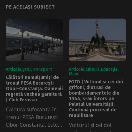
PE ACELAȘI SUBIECT
Articole
Știri
Transport
Articole
Cultură
Educație
Main
Călători nemulțumiți de
FOTO | Vulturul și cei doi
trenul PESA București
grifoni, distruși de
Obor-Constanța. Oamenii
bombardamentele din
regretă vechea garnitură
1944, s-au întors pe
| Club Feroviar
Palatul Universității.
Căldură sufocantă în
Continuă procesul de
reabilitare
trenul PESA București
Obor-Constanța. Este
Vulturul și cei doi