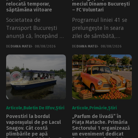
relocată temporar,
meciul Dinamo București
săptămâna viitoare
– FC Voluntari
Societatea de
Programul liniei 41 se
Transport București
prelungește în seara
anunță că, începând cu
zilei de sâmbătă,
10 august, stația de...
08.08.2026. Măsura a...
DE
DIANA MATEI
08/08/2026
DE
DIANA MATEI
08/08/2026
Articole
Buletin De Ilfov
Știri
Articole
Primărie
Știri
Povestiri la bordul
„Parfum de livadă” în
vaporașului de pe Lacul
Piața Matache. Primăria
Snagov. Cât costă
Sectorului 1 organizează
plimbările pe apă
un eveniment dedicat