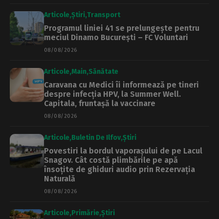
Articole
Știri
Transport
Programul liniei 41 se prelungește pentru
meciul Dinamo București – FC Voluntari
08/08/2026
Articole
Main
Sănătate
Caravana cu Medici îi informează pe tineri
despre infecția HPV, la Summer Well.
Capitala, fruntașă la vaccinare
08/08/2026
Articole
Buletin De Ilfov
Știri
Povestiri la bordul vaporașului de pe Lacul
Snagov. Cât costă plimbările pe apă
însoțite de ghiduri audio prin Rezervația
Naturală
08/08/2026
Articole
Primărie
Știri