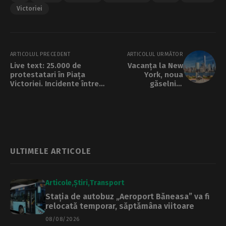
Victoriei
ARTICOLUL PRECEDENT
ARTICOLUL URMĂTOR
Live text: 25.000 de
Vacanța la New
protestatari în Piața
York, noua
Victoriei. Incidente între
găselniță
manifestanți și organizatori
electorală a
primarului
Sectorului 1
ULTIMELE ARTICOLE
Articole
Știri
Transport
Stația de autobuz „Aeroport Băneasa” va fi
relocată temporar, săptămâna viitoare
08/08/2026