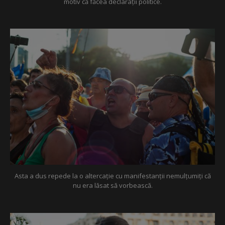
motiv că făcea declarații politice.
Asta a dus repede la o altercație cu manifestanții nemulțumiți că
nu era lăsat să vorbească.