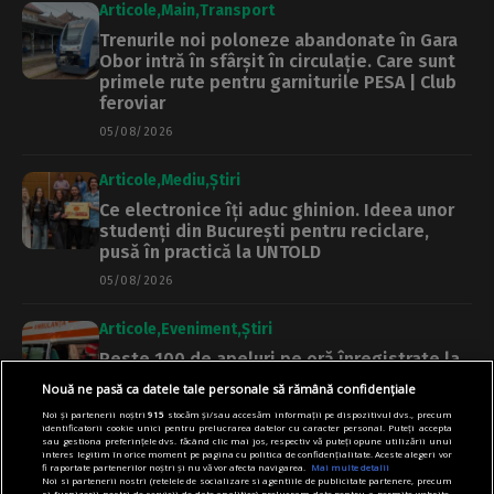
Articole
Main
Transport
Trenurile noi poloneze abandonate în Gara
Obor intră în sfârșit în circulație. Care sunt
primele rute pentru garniturile PESA | Club
feroviar
05/08/2026
Articole
Mediu
Știri
Ce electronice îți aduc ghinion. Ideea unor
studenți din București pentru reciclare,
pusă în practică la UNTOLD
05/08/2026
Articole
Eveniment
Știri
Peste 100 de apeluri pe oră înregistrate la
112, în București și Ilfov, în ultimele două
Nouă ne pasă ca datele tale personale să rămână confidențiale
zile
Noi și partenerii noștri
915
stocăm și/sau accesăm informații pe dispozitivul dvs., precum
identificatorii cookie unici pentru prelucrarea datelor cu caracter personal. Puteți accepta
04/08/2026
sau gestiona preferințele dvs. făcând clic mai jos, respectiv vă puteți opune utilizării unui
interes legitim în orice moment pe pagina cu politica de confidențialitate. Aceste alegeri vor
fi raportate partenerilor noștri și nu vă vor afecta navigarea.
Mai multe detalii
Articole
Main
Mediu
Primărie
Noi si partenerii nostri (retelele de socializare si agentiile de publicitate partenere, precum
si furnizorii nostri de servicii de date analitice) prelucram date pentru a permite website-