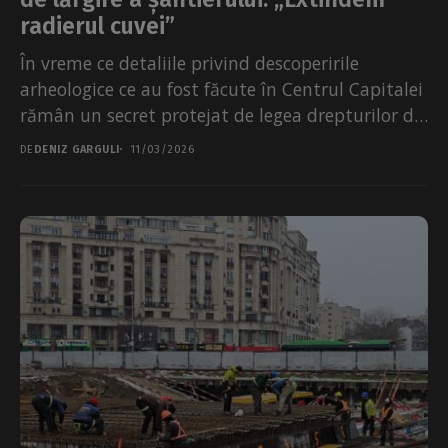
radierul cuvei”
În vreme ce detaliile privind descoperirile
arheologice ce au fost făcute în Centrul Capitalei
rămân un secret protejat de legea drepturilor de
autor,...
DE
DENIZ GARGULI
11/03/2026