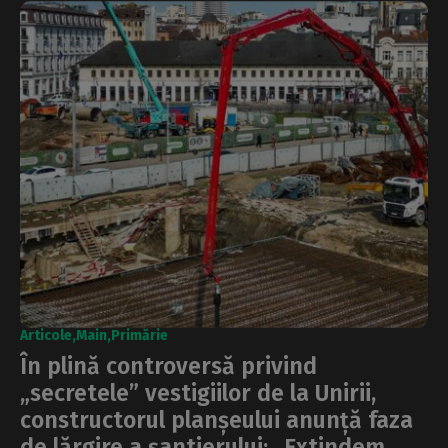
Articole
Main
Primărie
În plină controversă privind
„secretele” vestigiilor de la Unirii,
constructorul planșeului anunță faza
de lărgire a șantierului: „Extindem