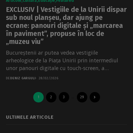
Articole
Cultură
Educație
Featured
EXCLUSIV | Vestigiile de la Unirii dispar
sub noul planșeu, dar ajung pe
ecrane: panouri digitale și „marcarea
în paviment”, propuse în loc de
„muzeu viu”
Bucureștenii ar putea vedea vestigiile
arheologice de la Piața Unirii prin intermediul
unor panouri digitale cu touch-screen, a
transmis Ministerul Culturii la solicitarea...
DE
DENIZ GARGULI
28/02/2026
1
2
3
…
29
ULTIMELE ARTICOLE