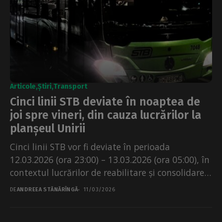
Articole
Știri
Transport
Cinci linii STB deviate în noaptea de
joi spre vineri, din cauza lucrărilor la
planșeul Unirii
Cinci linii STB vor fi deviate în perioada
12.03.2026 (ora 23:00) – 13.03.2026 (ora 05:00), în
contextul lucrărilor de reabilitare și consolidare
a...
DE
ANDREEA STĂNĂRÎNGĂ
11/03/2026